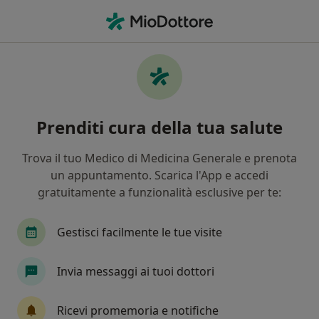
Men
Colloquio Individuale • Bologna, BO
Filters
• 1
Assicurazione
Map
Colloquio individuale a Bologna: cliniche e
Prenditi cura della tua salute
specialisti
In che modo ordiniamo i risultati
Trova il tuo Medico di Medicina Generale e prenota
un appuntamento. Scarica l'App e accedi
gratuitamente a funzionalità esclusive per te:
Che specializzazione stai cercando?
Psicologo
Psicologo clinico
Psicoterapeut
Gestisci facilmente le tue visite
Invia messaggi ai tuoi dottori
Ricevi promemoria e notifiche