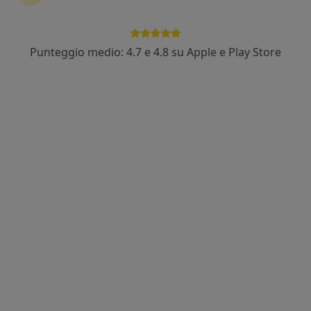
Punteggio medio: 4.7 e 4.8 su Apple e Play Store
Dott.ssa Chiara Trazzi
·
Altro
Psicoterapeuta, Sessuologo, Psicologo clinico
10 recensioni
Indirizzo
Online
Piazza dei Martiri n.3, Bologna
•
Mappa
Studio di psicoterapia
Colloquio individuale
70 €
Questo dottore non ha ancora attivato le prenotazioni online presso questo indirizzo.
Chiedi di attivare le prenotazioni online