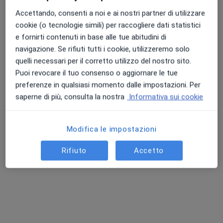
Accettando, consenti a noi e ai nostri partner di utilizzare
Indirizzo
Online
cookie (o tecnologie simili) per raccogliere dati statistici
e fornirti contenuti in base alle tue abitudini di
Via delle Lame, 39, Bologna
•
Mappa
navigazione. Se rifiuti tutti i cookie, utilizzeremo solo
Studio Di Psicologia
quelli necessari per il corretto utilizzo del nostro sito.
Colloquio individuale
60 €
Puoi revocare il tuo consenso o aggiornare le tue
preferenze in qualsiasi momento dalle impostazioni. Per
Questo dottore non ha ancora attivato le prenotazioni online presso questo indirizzo.
saperne di più, consulta la nostra
Informativa sui cookie
Chiedi di attivare le prenotazioni online
Modifica le impostazioni
Rifiuto
Accetto
Pagamenti online