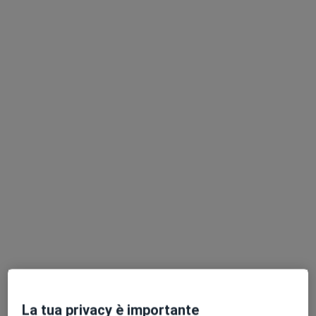
Studio Privato Via dei Lamponi, Bologna - Anche colloquio con skype - Gradito contatto telefonico 1° colloquio
Colloquio individuale
95 €
Questo dottore non ha ancora attivato le prenotazioni online presso questo indirizzo.
Chiedi di attivare le prenotazioni online
Pagamenti online
Dott.ssa Irene Masala
·
Altro
Psicologa, Psicologa clinica
8 recensioni
La tua privacy è importante