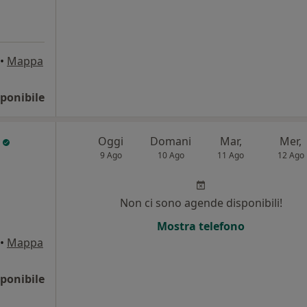
•
Mappa
ponibile
a
Oggi
Domani
Mar,
Mer,
9 Ago
10 Ago
11 Ago
12 Ago
Non ci sono agende disponibili!
Mostra telefono
•
Mappa
ponibile