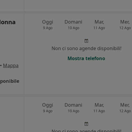
olonna
Oggi
Domani
Mar,
Mer,
9 Ago
10 Ago
11 Ago
12 Ago
Non ci sono agende disponibili!
Mostra telefono
•
Mappa
ponibile
Oggi
Domani
Mar,
Mer,
9 Ago
10 Ago
11 Ago
12 Ago
Non ci sono agende disponibili!