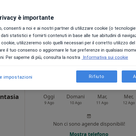
·
estetico
Non ci sono agende disponibili!
privacy è importante
Chiedi di attivare le prenotazioni onlin
 consenti a noi e ai nostri partner di utilizzare cookie (o tecnologie 
dati statistici e fornirti contenuti in base alle tue abitudini di navig
i i cookie, utilizzeremo solo quelli necessari per il corretto utilizzo de
re il tuo consenso o aggiornare le tue preferenze in qualsiasi mom
i. Per saperne di più, consulta la nostra
Informativa sui cookie
•
Mappa
ponibile
Rifiuto
A
le impostazioni
antasia
Oggi
Domani
Mar,
Mer,
9 Ago
10 Ago
11 Ago
12 Ago
i
Non ci sono agende disponibili!
Mostra telefono