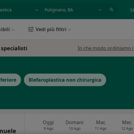
azione, medico, struttura
es: Roma
L
ibili
Vedi più filtri
specialisti
In che modo ordiniamo i r
feriore
Blefaroplastica non chirurgica
Oggi
Domani
Mar,
Mer,
9 Ago
10 Ago
11 Ago
12 Ago
nuele