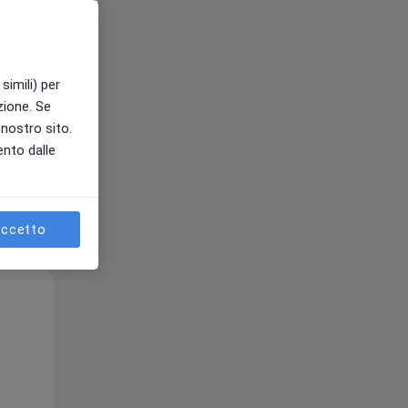
e
simili) per
azione. Se
l nostro sito.
ento dalle
ccetto
Gio,
Ven,
Sab,
13 Ago
14 Ago
15 Ago