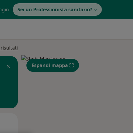
ogin
Sei un Professionista sanitario?
isultati
Espandi mappa
Gio,
Ven,
Sab,
13 Ago
14 Ago
15 Ago