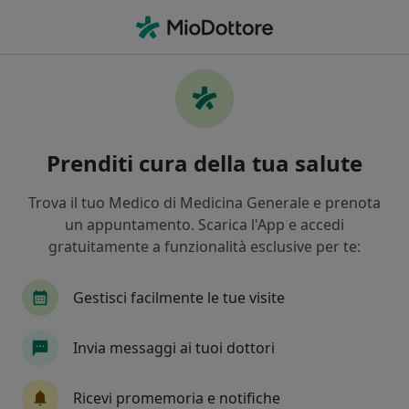
Men
Asportazione Chirurgica • Napoli, NA
Filters
• 1
Assicurazione
Map
Asportazione chirurgica a Napoli: cliniche e
Prenditi cura della tua salute
specialisti
In che modo ordiniamo i risultati
Trova il tuo Medico di Medicina Generale e prenota
un appuntamento. Scarica l'App e accedi
gratuitamente a funzionalità esclusive per te:
Che specializzazione stai cercando?
Medico estetico
Dermatologo
Chirurgo g
Gestisci facilmente le tue visite
Invia messaggi ai tuoi dottori
Ricevi promemoria e notifiche