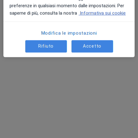
preferenze in qualsiasi momento dalle impostazioni. Per
Chiedi di attivare le prenotazioni online
saperne di più, consulta la nostra
Informativa sui cookie
Modifica le impostazioni
Rifiuto
Accetto
Pagamenti online
Dr. Gennaro D'Orsi
·
Altro
Chirurgo plastico, Chirurgo estetico, Medico estetico
200 recensioni
Indirizzo
Online
Via San Gennaro Agnano 19D, Pozzuoli
•
Mappa