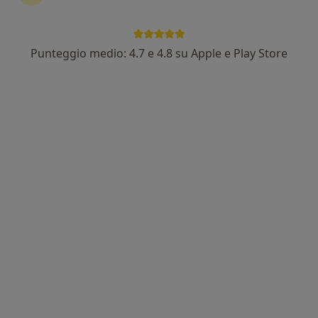
Punteggio medio: 4.7 e 4.8 su Apple e Play Store
Dott. Roberto De Luca
·
Chirurgo maxillo facciale, Chirurgo estetico, Medico estetico
Altro
17 recensioni
Indirizzo 1
Indirizzo 2
Indirizzo 3
Online
Via Alessandro Scarlatti, 211e, Napoli
•
Mappa
Studio De Luca
Asportazione chirurgica
100 €
Questo dottore non ha ancora attivato le prenotazioni online presso questo indirizzo.
Chiedi di attivare le prenotazioni online