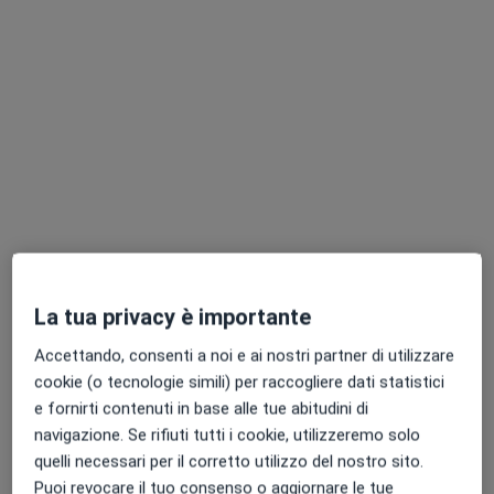
Dott. Benedetto Neola
·
Altro
Chirurgo generale, Proctologo, Chirurgo
401 recensioni
La tua privacy è importante
Indirizzo 1
Indirizzo 2
Online
Accettando, consenti a noi e ai nostri partner di utilizzare
Via Francesco Baracca 13, Marano di Napoli
•
Mappa
cookie (o tecnologie simili) per raccogliere dati statistici
Studio Medico Dott. Neola
e fornirti contenuti in base alle tue abitudini di
navigazione. Se rifiuti tutti i cookie, utilizzeremo solo
Asportazione chirurgica
Prezzo non disponibile
quelli necessari per il corretto utilizzo del nostro sito.
Questo dottore non ha ancora attivato le prenotazioni online presso questo indirizzo.
Puoi revocare il tuo consenso o aggiornare le tue