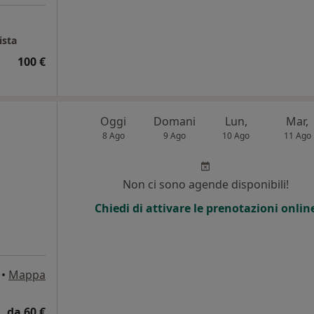
ista
100 €
Oggi
Domani
Lun,
Mar,
8 Ago
9 Ago
10 Ago
11 Ago
Non ci sono agende disponibili!
Chiedi di attivare le prenotazioni onlin
•
Mappa
da 60 €