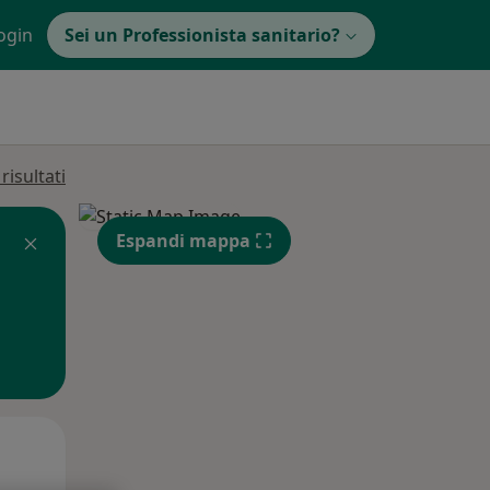
ogin
Sei un Professionista sanitario?
isultati
Espandi mappa
Mer,
Gio,
Ven,
12 Ago
13 Ago
14 Ago