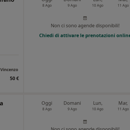
8 Ago
9 Ago
10 Ago
11 Ago
i
Non ci sono agende disponibili!
Chiedi di attivare le prenotazioni onlin
e Vincenzo
50 €
ca
Oggi
Domani
Lun,
Mar,
8 Ago
9 Ago
10 Ago
11 Ago
i
Non ci sono agende disponibili!