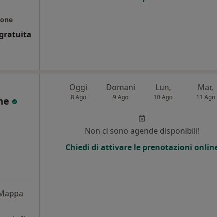
eone
gratuita
Oggi
Domani
Lun,
Mar,
8 Ago
9 Ago
10 Ago
11 Ago
one
i
Non ci sono agende disponibili!
Chiedi di attivare le prenotazioni onlin
Mappa