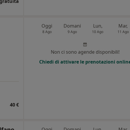
gratuita
Oggi
Domani
Lun,
Mar,
8 Ago
9 Ago
10 Ago
11 Ago
i
Non ci sono agende disponibili!
Chiedi di attivare le prenotazioni onlin
40 €
lfano
Oggi
Domani
Lun,
Mar,