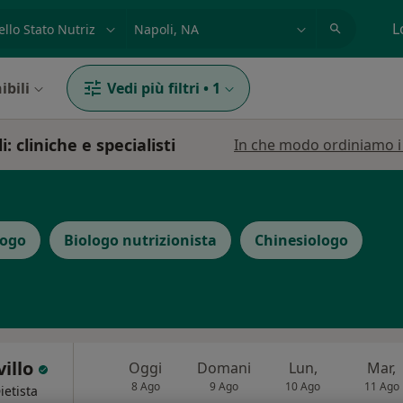
azione, medico, struttura
es: Roma
L
ibili
Vedi più filtri
•
1
: cliniche e specialisti
In che modo ordiniamo i r
logo
Biologo nutrizionista
Chinesiologo
villo
Oggi
Domani
Lun,
Mar,
8 Ago
9 Ago
10 Ago
11 Ago
ietista