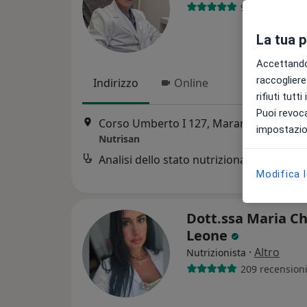
97 recensioni
La tua 
Accettando,
raccogliere 
Indirizzo
Online
rifiuti tutt
Puoi revoca
Corso Umberto I 127, Marano di Napoli
impostazion
Nutrisan
Analisi dello stato nutrizionale
Modifica 
Dott.ssa Maria Ch
Leone
·
Altro
Nutrizionista
209 recension