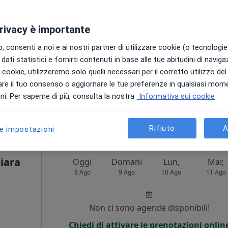
Non ci sono agende disponibili!
privacy è importante
Chiedi di attivare le prenotazioni onlin
 consenti a noi e ai nostri partner di utilizzare cookie (o tecnologie 
dati statistici e fornirti contenuti in base alle tue abitudini di navig
i i cookie, utilizzeremo solo quelli necessari per il corretto utilizzo de
re il tuo consenso o aggiornare le tue preferenze in qualsiasi mom
•
Mappa
i. Per saperne di più, consulta la nostra
Informativa sui cookie
50 €
Rifiuto
A
le impostazioni
iara
Oggi
Domani
Lun,
Mar,
8 Ago
9 Ago
10 Ago
11 Ago
i
Non ci sono agende disponibili!
Chiedi di attivare le prenotazioni onlin