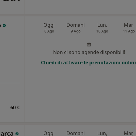
o
Oggi
Domani
Lun,
Mar,
8 Ago
9 Ago
10 Ago
11 Ago
Non ci sono agende disponibili!
Chiedi di attivare le prenotazioni onlin
60 €
Marca
Oggi
Domani
Lun,
Mar,