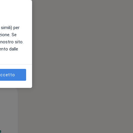
e
simili) per
azione. Se
l nostro sito.
ento dalle
ccetto
Mer,
Gio,
Ven,
12 Ago
13 Ago
14 Ago
e