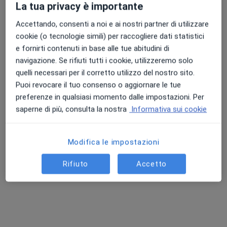
La tua privacy è importante
Accettando, consenti a noi e ai nostri partner di utilizzare
Dott. Sanjin Omeragic
cookie (o tecnologie simili) per raccogliere dati statistici
e fornirti contenuti in base alle tue abitudini di
·
Altro
Ortopedico
navigazione. Se rifiuti tutti i cookie, utilizzeremo solo
111 recensioni
quelli necessari per il corretto utilizzo del nostro sito.
Puoi revocare il tuo consenso o aggiornare le tue
Indirizzo 1
Indirizzo 2
Online
preferenze in qualsiasi momento dalle impostazioni. Per
saperne di più, consulta la nostra
Informativa sui cookie
Via del Fiume 53, Fano
•
Mappa
Centro Algos
Modifica le impostazioni
Infiltrazione acido ialuronico
da 60 €
Questo dottore non ha ancora attivato le prenotazioni online presso questo indirizzo.
Rifiuto
Accetto
Chiedi di attivare le prenotazioni online