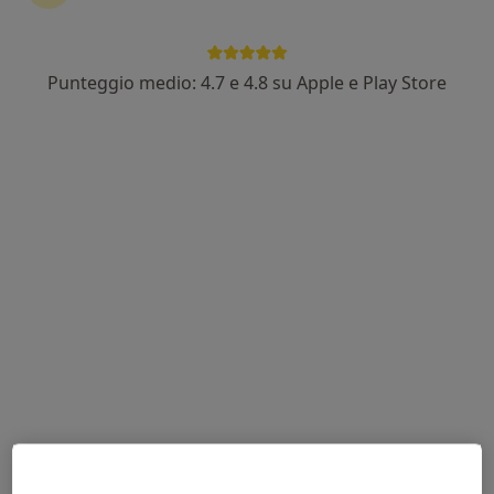
Punteggio medio: 4.7 e 4.8 su Apple e Play Store
Prof. Marcello Occhialini
·
Altro
Ortopedico
197 recensioni
Via Giuseppe Tomassoni 17, Fano
•
Mappa
FISIOLAB
Acido ialuronico
da 50 €
Questo dottore non ha ancora attivato le prenotazioni online presso questo indirizzo.
Chiedi di attivare le prenotazioni online