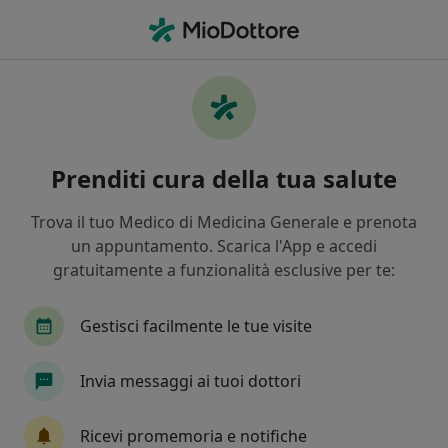
Men
Acido Ialuronico • Fano, PU
Filters
• 1
Mappa
Acido ialuronico a Fano: cliniche e specialisti
Prenditi cura della tua salute
In che modo ordiniamo i risultati
Trova il tuo Medico di Medicina Generale e prenota
un appuntamento. Scarica l'App e accedi
Che tipo di visita vuoi prenotare?
gratuitamente a funzionalità esclusive per te:
Acido ialuronico
Infiltrazione acido ialuronico
Gestisci facilmente le tue visite
Invia messaggi ai tuoi dottori
Ricevi promemoria e notifiche