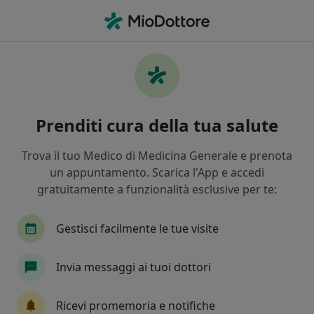
Men
Ginecologo • Fano, PU
Filters
Mappa
Ginecologi a Fano. Prenota online la tua
Prenditi cura della tua salute
visita
In che modo ordiniamo i risultati
Trova il tuo Medico di Medicina Generale e prenota
un appuntamento. Scarica l'App e accedi
gratuitamente a funzionalità esclusive per te:
Gestisci facilmente le tue visite
Invia messaggi ai tuoi dottori
Dott.ssa Federica Ragno
Ricevi promemoria e notifiche
·
Altro
Ginecologa