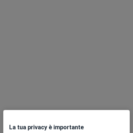
Dr. Francesca Perolo
Ginecologo, Ostetrica
2 recensioni
Viale Ruggero Mariotti, 7, Fano
•
Mappa
Studio Privato
Questo dottore non ha ancora attivato le prenotazioni online presso questo indirizzo.
Chiedi di attivare le prenotazioni online
Professionisti sanitari disponibili
Questi professionisti sanitari si trovano fuori Fano,
PU, in aree vicine alla tua ricerca.
La tua privacy è importante