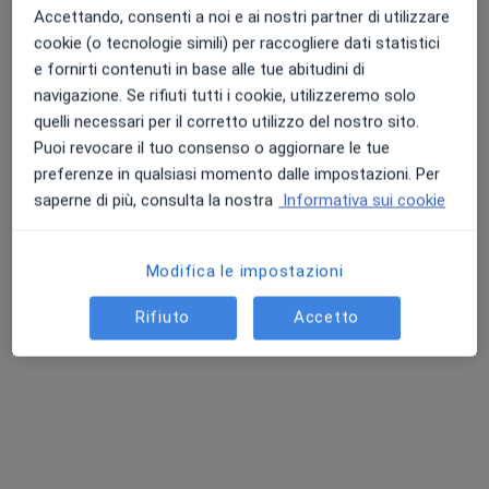
Accettando, consenti a noi e ai nostri partner di utilizzare
cookie (o tecnologie simili) per raccogliere dati statistici
e fornirti contenuti in base alle tue abitudini di
navigazione. Se rifiuti tutti i cookie, utilizzeremo solo
Dr. Roberto Piva
quelli necessari per il corretto utilizzo del nostro sito.
·
Altro
Ginecologo
Puoi revocare il tuo consenso o aggiornare le tue
470 recensioni
preferenze in qualsiasi momento dalle impostazioni. Per
saperne di più, consulta la nostra
Informativa sui cookie
Via Roma, 7, Morciano di Romagna
•
Mappa
Casa di Cura Privata Accreditata Prof. E. Montanari
Visita ginecologica
Prezzo non disponibile
Modifica le impostazioni
Questo dottore non ha ancora attivato le prenotazioni online presso questo indirizzo.
Rifiuto
Accetto
Chiedi di attivare le prenotazioni online