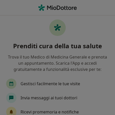
Men
Senologo • Bollate, MI
Filters
Mappa
Senologi a Bollate. Prenota online la tua
Prenditi cura della tua salute
visita
In che modo ordiniamo i risultati
Trova il tuo Medico di Medicina Generale e prenota
un appuntamento. Scarica l'App e accedi
gratuitamente a funzionalità esclusive per te:
Gestisci facilmente le tue visite
Invia messaggi ai tuoi dottori
Dott.ssa Alessandra Sartani
Ricevi promemoria e notifiche
·
Altro
Senologo