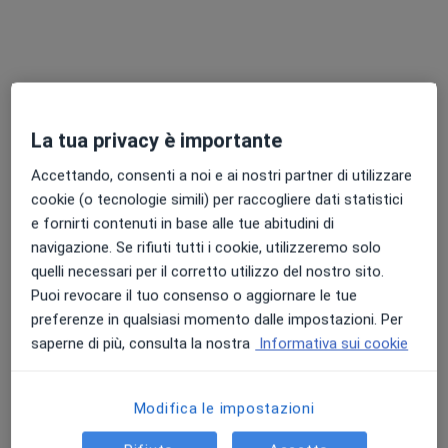
La tua privacy è importante
Dott.ssa Arianna Olga Rubino
Accettando, consenti a noi e ai nostri partner di utilizzare
cookie (o tecnologie simili) per raccogliere dati statistici
·
Altro
Senologo, Medico estetico
e fornirti contenuti in base alle tue abitudini di
37 recensioni
navigazione. Se rifiuti tutti i cookie, utilizzeremo solo
quelli necessari per il corretto utilizzo del nostro sito.
Indirizzo
Online
Puoi revocare il tuo consenso o aggiornare le tue
preferenze in qualsiasi momento dalle impostazioni. Per
Via Manzoni 56, Rozzano
•
Mappa
saperne di più, consulta la nostra
Informativa sui cookie
Istituto Clinico Humanitas
Prima visita senologica
180 €
Modifica le impostazioni
Questo dottore non ha ancora attivato le prenotazioni online presso questo indirizzo.