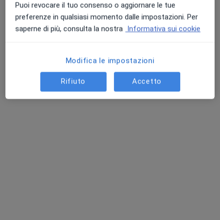
Puoi revocare il tuo consenso o aggiornare le tue
preferenze in qualsiasi momento dalle impostazioni. Per
saperne di più, consulta la nostra
Informativa sui cookie
Dott.ssa Valentina Conserva
·
Altro
Ginecologa
Modifica le impostazioni
699 recensioni
Rifiuto
Accetto
Via Caduti Bollatesi 14, Bollate
•
Mappa
Centro Specialistico Sinapsi
Prima visita ostetrica
150 €
Questo dottore non ha ancora attivato le prenotazioni online presso questo indirizzo.
Chiedi di attivare le prenotazioni online