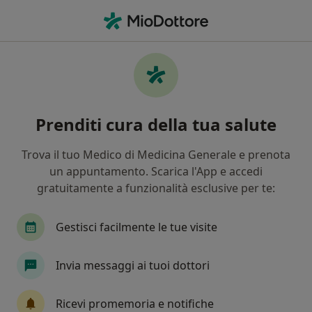
Men
Virus Del Papilloma Umano • Bollate, MI
Filters
• 1
Assicurazione
Map
Specialisti in trattamento Virus del
Prenditi cura della tua salute
papilloma umano a Bollate
In che modo ordiniamo i risultati
Trova il tuo Medico di Medicina Generale e prenota
un appuntamento. Scarica l'App e accedi
gratuitamente a funzionalità esclusive per te:
Che specializzazione stai cercando?
Ginecologo
Ostetrica
Urologo
Endoc
Gestisci facilmente le tue visite
Invia messaggi ai tuoi dottori
Ricevi promemoria e notifiche