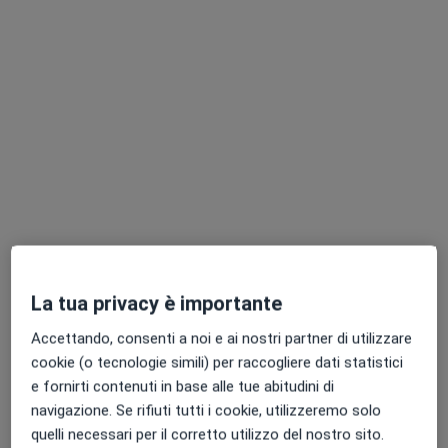
Dr. Pietro Tassan Simonat
·
Altro
Ginecologo
132 recensioni
Via Giuseppe Verdi 58, Bollate
•
Mappa
Studio Medico Privato
Prima visita ginecologica
130 €
Questo dottore non ha ancora attivato le prenotazioni online presso questo indirizzo.
La tua privacy è importante
Chiedi di attivare le prenotazioni online
Accettando, consenti a noi e ai nostri partner di utilizzare
cookie (o tecnologie simili) per raccogliere dati statistici
e fornirti contenuti in base alle tue abitudini di
navigazione. Se rifiuti tutti i cookie, utilizzeremo solo
quelli necessari per il corretto utilizzo del nostro sito.