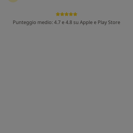
Punteggio medio: 4.7 e 4.8 su Apple e Play Store
Dott.ssa Rita Spagnuolo
·
Altro
Ginecologo
123 recensioni
Via Don Luigi Uboldi, 40/42, Bollate
•
Mappa
Poliambulatorio San Martino
Visita ginecologica
120 €
Questo dottore non ha ancora attivato le prenotazioni online presso questo indirizzo.
Chiedi di attivare le prenotazioni online