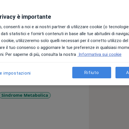
privacy è importante
 desiderio profondo di fare la
le a scoprire il legame tra
 consenti a noi e ai nostri partner di utilizzare cookie (o tecnologie 
guito le lauree in Scienze Biologiche
dati statistici e fornirti contenuti in base alle tue abitudini di navig
resa conto che l’alimentazione non è
i i cookie, utilizzeremo solo quelli necessari per il corretto utilizzo de
. Il mio obiettivo è guidarti con
re il tuo consenso o aggiornare le tue preferenze in qualsiasi mom
ero le tue esigenze e aiutandoti a
i. Per saperne di più, consulta la nostra
Informativa sui cookie
 fisico, ma anche emotivo. Ogni
 perché credo fermamente che il
Rifiuto
A
le impostazioni
 abitudini, non da soluzioni
glio pratico e scientificamente
 tu possa integrare il benessere nella
nibile.
Sindrome Metabolica