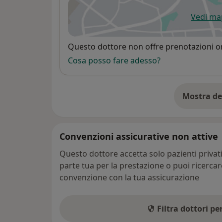
Vedi m
si
Disponibilità
Questo dottore non offre prenotazioni on
Cosa posso fare adesso?
Mostra de
su
Convenzioni assicurative non attive
Questo dottore accetta solo pazienti priva
parte tua per la prestazione o puoi ricerca
convenzione con la tua assicurazione
Filtra dottori p