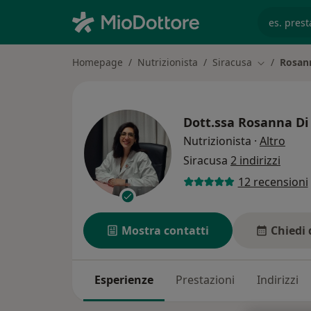
es. prest
Homepage
Nutrizionista
Siracusa
Rosann
Cambia citt
Dott.ssa
Rosanna Di 
sulle
Nutrizionista
·
Altro
Siracusa
2 indirizzi
12 recensioni
Mostra contatti
Chiedi 
Esperienze
Prestazioni
Indirizzi