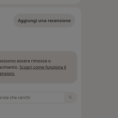
Aggiungi una recensione
 possono essere rimosse o
iacimento.
Scopri come funziona il
Per saperne di più sulle opinioni
ensioni.
 recensioni