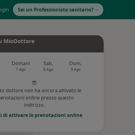
ogin
Sei un Professionista sanitario?
u MioDottore
Domani
Sab,
Dom,
Lun,
Mar
7 Ago
8 Ago
9 Ago
10 Ago
11 Ag
o dottore non ha ancora attivato le
enotazioni online presso questo
indirizzo.
i di attivare le prenotazioni online
(18)