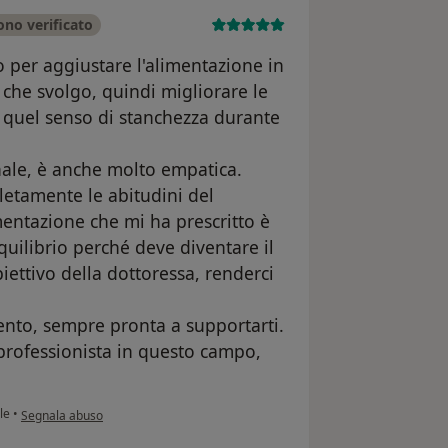
ono verificato
o per aggiustare l'alimentazione in
e che svolgo, quindi migliorare le
iù quel senso di stanchezza durante
nale, è anche molto empatica.
etamente le abitudini del
mentazione che mi ha prescritto è
quilibrio perché deve diventare il
obiettivo della dottoressa, renderci
ento, sempre pronta a supportarti.
 professionista in questo campo,
secondo l'opinione dell'utente Grasso Chiara Lucia
le
•
Segnala abuso