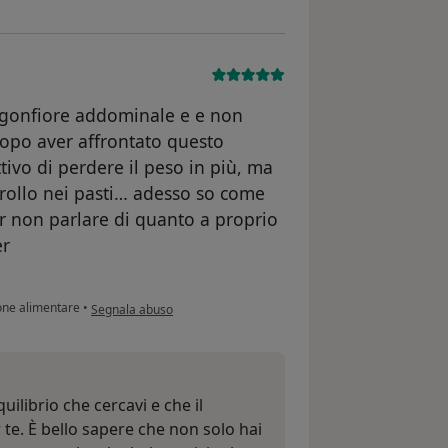
n gonfiore addominale e e non
Dopo aver affrontato questo
tivo di perdere il peso in più, ma
trollo nei pasti… adesso so come
er non parlare di quanto a proprio
er
secondo l'opinione dell'utente Gaja
ne alimentare
•
Segnala abuso
uilibrio che cercavi e che il
 te. È bello sapere che non solo hai