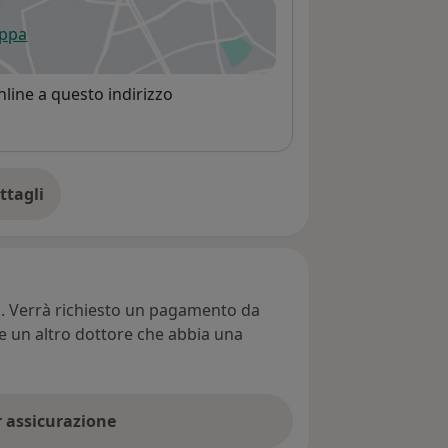
appa
 apre in una nuova scheda
line a questo indirizzo
ttagli
ll'indirizzo
ti. Verrà richiesto un pagamento da
re un altro dottore che abbia una
er assicurazione