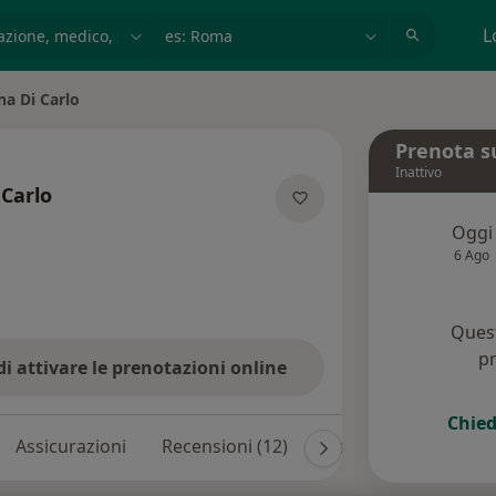
azione, medico, struttura
es: Roma
L
a Di Carlo
à
Prenota s
Inattivo
Carlo
 specializzazioni
Oggi
6 Ago
Quest
pr
di attivare le prenotazioni online
Chied
Assicurazioni
Recensioni (12)
Risposte ai pazienti 