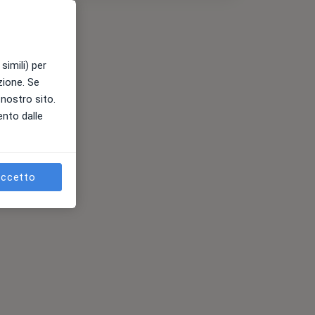
simili) per
azione. Se
l nostro sito.
ento dalle
ccetto