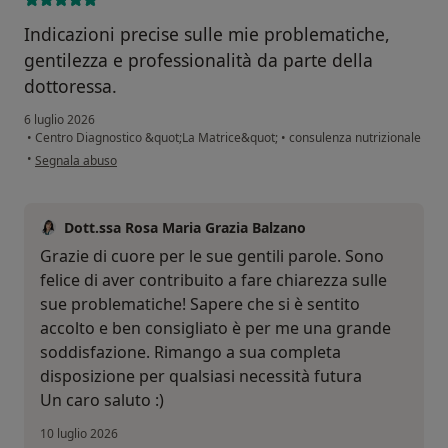
Indicazioni precise sulle mie problematiche,
gentilezza e professionalità da parte della
dottoressa.
6 luglio 2026
•
Centro Diagnostico &quot;La Matrice&quot;
•
consulenza nutrizionale
secondo l'opinione dell'utente Alfio Quattrocchi
•
Segnala abuso
Dott.ssa Rosa Maria Grazia Balzano
Grazie di cuore per le sue gentili parole. Sono
felice di aver contribuito a fare chiarezza sulle
sue problematiche! Sapere che si è sentito
accolto e ben consigliato è per me una grande
soddisfazione. Rimango a sua completa
disposizione per qualsiasi necessità futura
Un caro saluto :)
10 luglio 2026