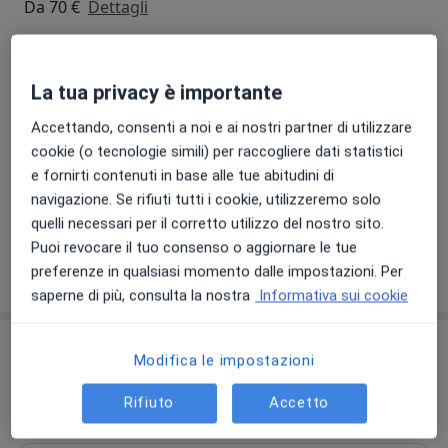
Da 70 €
Dettagli
Visita nutrizionistica
Dettagli
La tua privacy è importante
Accettando, consenti a noi e ai nostri partner di utilizzare
Visita nutrizionale di controllo
cookie (o tecnologie simili) per raccogliere dati statistici
35 €
Dettagli
e fornirti contenuti in base alle tue abitudini di
navigazione. Se rifiuti tutti i cookie, utilizzeremo solo
+ 19 prestazioni
quelli necessari per il corretto utilizzo del nostro sito.
Puoi revocare il tuo consenso o aggiornare le tue
preferenze in qualsiasi momento dalle impostazioni. Per
Come funzionano i prezzi?
saperne di più, consulta la nostra
Informativa sui cookie
Indirizzi (5)
Modifica le impostazioni
Indirizzo 1
Online
Indirizzo 2
Indirizzo 3
Rifiuto
Accetto