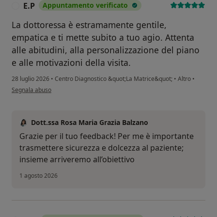
E.P
Appuntamento verificato
E
La dottoressa è estramamente gentile,
empatica e ti mette subito a tuo agio. Attenta
alle abitudini, alla personalizzazione del piano
e alle motivazioni della visita.
28 luglio 2026
•
Centro Diagnostico &quot;La Matrice&quot;
•
Altro
•
secondo l'opinione dell'utente E.P
Segnala abuso
Dott.ssa Rosa Maria Grazia Balzano
Grazie per il tuo feedback! Per me è importante
trasmettere sicurezza e dolcezza al paziente;
insieme arriveremo all’obiettivo
1 agosto 2026