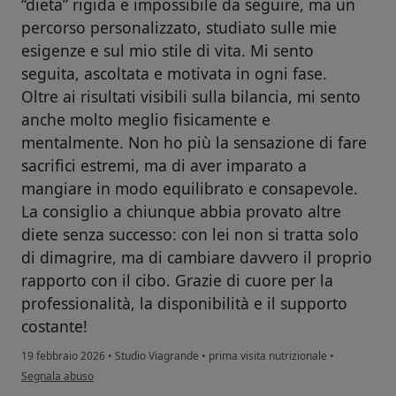
“dieta” rigida e impossibile da seguire, ma un
percorso personalizzato, studiato sulle mie
esigenze e sul mio stile di vita. Mi sento
seguita, ascoltata e motivata in ogni fase.
Oltre ai risultati visibili sulla bilancia, mi sento
anche molto meglio fisicamente e
mentalmente. Non ho più la sensazione di fare
sacrifici estremi, ma di aver imparato a
mangiare in modo equilibrato e consapevole.
La consiglio a chiunque abbia provato altre
diete senza successo: con lei non si tratta solo
di dimagrire, ma di cambiare davvero il proprio
rapporto con il cibo. Grazie di cuore per la
professionalità, la disponibilità e il supporto
costante!
19 febbraio 2026
•
Studio Viagrande
•
prima visita nutrizionale
•
secondo l'opinione dell'utente Elisa
Segnala abuso