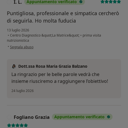
I. L.
Appuntamento verificato
I
Puntigliosa, professionale e simpatica cercherò
di seguirla. Ho molta fuducia
13 luglio 2026
•
Centro Diagnostico &quot;La Matrice&quot;
•
prima visita
nutrizionistica
secondo l'opinione dell'utente I. L.
•
Segnala abuso
Dott.ssa Rosa Maria Grazia Balzano
La ringrazio per le belle parole vedrà che
insieme riusciremo a raggiungere l’obiettivo!
24 luglio 2026
Fogliano Grazia
Appuntamento verificato
F