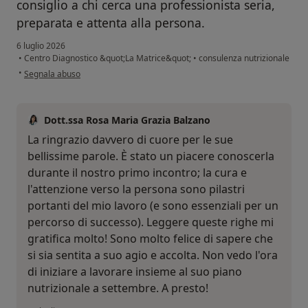
consiglio a chi cerca una professionista seria,
preparata e attenta alla persona.
6 luglio 2026
•
Centro Diagnostico &quot;La Matrice&quot;
•
consulenza nutrizionale
secondo l'opinione dell'utente G.C.G
•
Segnala abuso
Dott.ssa Rosa Maria Grazia Balzano
La ringrazio davvero di cuore per le sue
bellissime parole. È stato un piacere conoscerla
durante il nostro primo incontro; la cura e
l'attenzione verso la persona sono pilastri
portanti del mio lavoro (e sono essenziali per un
percorso di successo). Leggere queste righe mi
gratifica molto! Sono molto felice di sapere che
si sia sentita a suo agio e accolta. Non vedo l'ora
di iniziare a lavorare insieme al suo piano
nutrizionale a settembre. A presto!