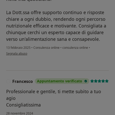
La Dott.ssa offre supporto continuo e risposte
chiare a ogni dubbio, rendendo ogni percorso
nutrizionale efficace e motivante. Consigliata a
chiunque cerchi un esperto capace di guidare
verso un'alimentazione sana e consapevole.
13 febbraio 2025
•
Consulenza online
•
consulenza online
•
secondo l'opinione dell'utente Graziana Gervasi
Segnala abuso
Francesco
Appuntamento verificato
F
Professionale e gentile, ti mette subito a tuo
agio
Consigliatissima
28 novembre 2024