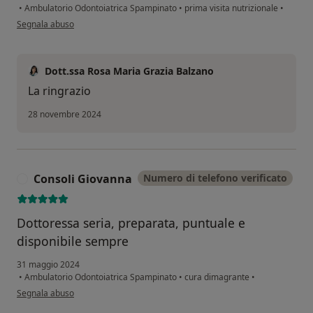
•
Ambulatorio Odontoiatrica Spampinato
•
prima visita nutrizionale
•
secondo l'opinione dell'utente Francesco
Segnala abuso
Dott.ssa Rosa Maria Grazia Balzano
La ringrazio
28 novembre 2024
Consoli Giovanna
Numero di telefono verificato
C
Dottoressa seria, preparata, puntuale e
disponibile sempre
31 maggio 2024
•
Ambulatorio Odontoiatrica Spampinato
•
cura dimagrante
•
secondo l'opinione dell'utente Consoli Giovanna
Segnala abuso