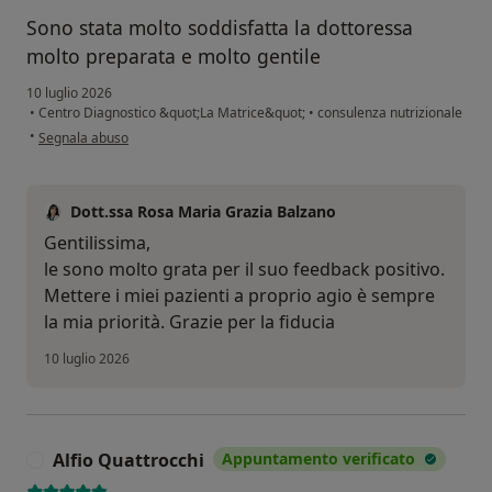
Sono stata molto soddisfatta la dottoressa
molto preparata e molto gentile
10 luglio 2026
•
Centro Diagnostico &quot;La Matrice&quot;
•
consulenza nutrizionale
secondo l'opinione dell'utente Fogliano Grazia
•
Segnala abuso
Dott.ssa Rosa Maria Grazia Balzano
Gentilissima,
le sono molto grata per il suo feedback positivo.
Mettere i miei pazienti a proprio agio è sempre
la mia priorità. Grazie per la fiducia
10 luglio 2026
Alfio Quattrocchi
Appuntamento verificato
A