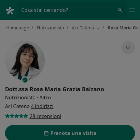
Men
Cosa stai cercando?
Homepage
Nutrizionista
Aci Catena
Rosa Maria Gra
Cambia città
Dott.ssa
Rosa Maria Grazia Balzano
sulle specializzazioni
Nutrizionista
·
Altro
Aci Catena
4 indirizzi
28 recensioni
Prenota una visita