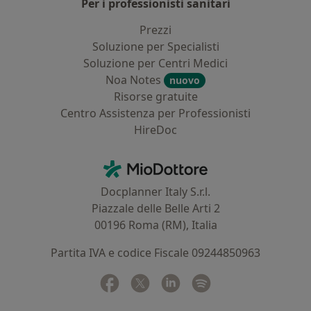
Per i professionisti sanitari
Prezzi
Soluzione per Specialisti
Soluzione per Centri Medici
Noa Notes
nuovo
Risorse gratuite
Centro Assistenza per Professionisti
HireDoc
Contatti
MioDottore - Homepage
Docplanner Italy S.r.l.
Piazzale delle Belle Arti 2
00196 Roma (RM), Italia
Partita IVA e codice Fiscale 09244850963
Facebook
si apre in una nuova scheda
Twitter
si apre in una nuova scheda
Linkedin
si apre in una nuova sc
Spotify
si apre in una nuo