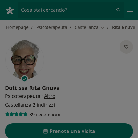
Men
Cosa stai cercando?
Homepage
Psicoterapeuta
Castellanza
Rita Gnuva
Cambia città
Dott.ssa
Rita Gnuva
sulle specializzazioni
Psicoterapeuta
·
Altro
Castellanza
2 indirizzi
39 recensioni
Prenota una visita