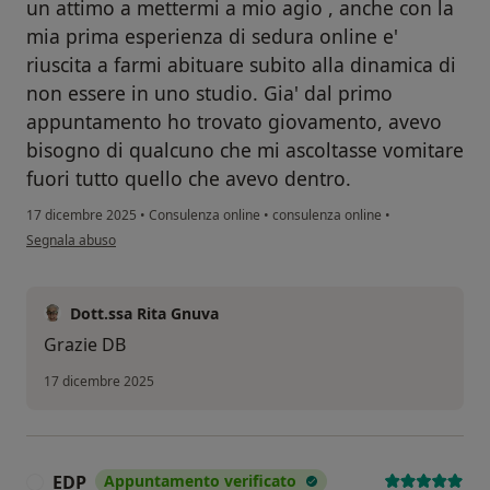
un attimo a mettermi a mio agio , anche con la
mia prima esperienza di sedura online e'
riuscita a farmi abituare subito alla dinamica di
non essere in uno studio. Gia' dal primo
appuntamento ho trovato giovamento, avevo
bisogno di qualcuno che mi ascoltasse vomitare
fuori tutto quello che avevo dentro.
17 dicembre 2025
•
Consulenza online
•
consulenza online
•
secondo l'opinione dell'utente DB
Segnala abuso
Dott.ssa Rita Gnuva
Grazie DB
17 dicembre 2025
EDP
Appuntamento verificato
E