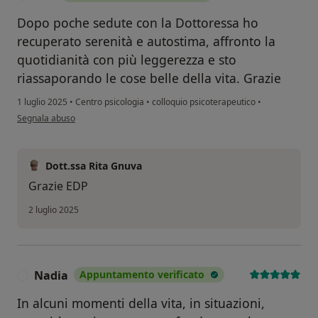
Dopo poche sedute con la Dottoressa ho
recuperato serenità e autostima, affronto la
quotidianità con più leggerezza e sto
riassaporando le cose belle della vita. Grazie
1 luglio 2025
•
Centro psicologia
•
colloquio psicoterapeutico
•
secondo l'opinione dell'utente EDP
Segnala abuso
Dott.ssa Rita Gnuva
Grazie EDP
2 luglio 2025
Nadia
Appuntamento verificato
N
In alcuni momenti della vita, in situazioni,