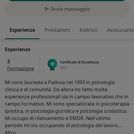
Invia messaggio
Esperienze
Prestazioni
Indirizzi
Assicurazio
Esperienze
2
Formazione
Mi sono laureata a Padova nel 1993 in psicologia
clinica e di comunità. Da allora ho fatto molte
esperienze professionali sia in campo lavorativo che in
campo formativo. Mi sono specializzata in psicoterapia
ipnotica, in psicologia giuridica e psicologia scolastica.
Mi occupo di rilassamento e EMDR. Nell'ultimo
periodo mi sto occupando di psicologia del lavoro
Su di me
essendo Consigliera di fiducia per 3 Comuni della
Altro