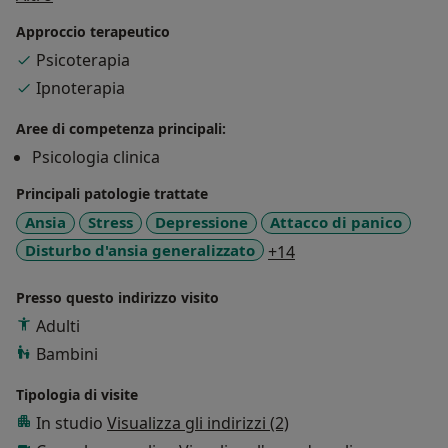
Provincia di Monza e Brianza.
Approccio terapeutico
Mi occupo di problematiche sul luogo di lavoro,
Psicoterapia
soprattutto di mobbing, straining e molestie (verbali e
Ipnoterapia
non). Sono accreditata all'uso del LIPT Ege per la
rilevazione del danno da mobbing o straining.
Aree di competenza principali:
Ho un'occupazione part time nel settore pubblico e
Psicologia clinica
sono libera professionista da quasi 30 anni. Nel tempo
mi è capitato di collaborare con vari Enti sia come
Principali patologie trattate
formatore, sia come supervisore.
Ansia
Stress
Depressione
Attacco di panico
a11y_sr_more_disea
Disturbo d'ansia generalizzato
+14
Presso questo indirizzo visito
Adulti
Bambini
Tipologia di visite
In studio
Visualizza gli indirizzi (2)