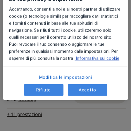
Accettando, consenti a noi e ai nostri partner di utilizzare
Psicoterapia
cookie (o tecnologie simili) per raccogliere dati statistici
Prenota una visita
Da 80 €
Dettagli
e fornirti contenuti in base alle tue abitudini di
navigazione. Se rifiuti tutti i cookie, utilizzeremo solo
quelli necessari per il corretto utilizzo del nostro sito.
Colloquio psicologico di
coppia
Prenota una visita
Puoi revocare il tuo consenso o aggiornare le tue
100 €
Dettagli
preferenze in qualsiasi momento dalle impostazioni. Per
saperne di più, consulta la nostra
Informativa sui cookie
Colloquio psicoterapeutico
Prenota una visita
81 €
Dettagli
Modifica le impostazioni
Rifiuto
Accetto
Esercizi respiratori
Prenota una visita
81 €
Dettagli
+ 11 prestazioni