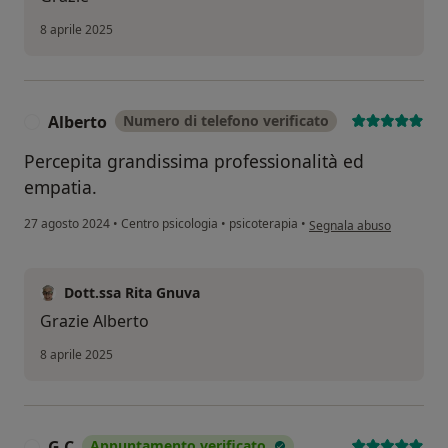
8 aprile 2025
Alberto
Numero di telefono verificato
A
Percepita grandissima professionalità ed
empatia.
secondo l'opinione dell'u
27 agosto 2024
•
Centro psicologia
•
psicoterapia
•
Segnala abuso
Dott.ssa Rita Gnuva
Grazie Alberto
8 aprile 2025
G.C
Appuntamento verificato
G