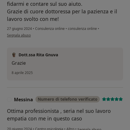
fidarmi e contare sul suo aiuto.
Grazie di cuore dottoressa per la pazienza e il
lavoro svolto con me!
27 giugno 2024
•
Consulenza online
•
consulenza online
•
secondo l'opinione dell'utente M.P.
Segnala abuso
Dott.ssa Rita Gnuva
Grazie
8 aprile 2025
Messina
Numero di telefono verificato
M
Ottima professionista , seria nel suo lavoro
empatia con me in questo caso
secondo l'opinione dell'utente M
20 giugno 2024
•
Centro psicologia
•
Altro
•
Segnala abuso