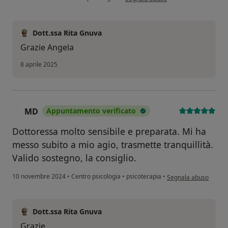
Dott.ssa Rita Gnuva
Grazie Angela
8 aprile 2025
MD
Appuntamento verificato
M
Dottoressa molto sensibile e preparata. Mi ha
messo subito a mio agio, trasmette tranquillità.
Valido sostegno, la consiglio.
secondo l'opinione de
10 novembre 2024
•
Centro psicologia
•
psicoterapia
•
Segnala abuso
Dott.ssa Rita Gnuva
Grazie