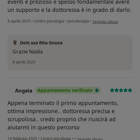
eventi è prezioso e spesso fondamentale avere
un supporto e la dottoressa è in grado di darlo.
secondo l'opinione dell'ute
8 aprile 2025
•
Centro psicologia
•
psicoterapia
•
Segnala abuso
Dott.ssa Rita Gnuva
Grazie Nadia
8 aprile 2025
Angela
Appuntamento verificato
A
Appena terminato il primo appuntamento,
ottima impressione.. dottoressa precisa e
scrupolosa.. credo proprio che riuscirà ad
aiutarmi in questo percorso
secondo l'opinione dell'utente Angel
19 febbraio 2025
•
Centro psicologia
•
•
Segnala abuso