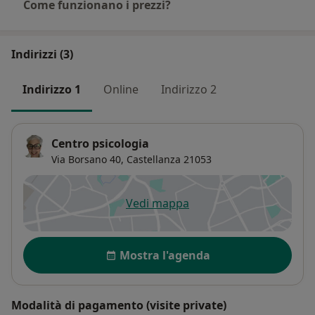
Come funzionano i prezzi?
Indirizzi (3)
Indirizzo 1
Online
Indirizzo 2
Centro psicologia
Via Borsano 40,
Castellanza
21053
Vedi mappa
si apre in una nuova scheda
Disponibilità
Mostra l'agenda
Modalità di pagamento (visite private)