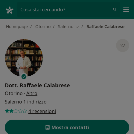
Men
Cosa stai cercando?
Homepage
Otorino
Salerno
Raffaele Calabrese
Cambia città
Dott.
Raffaele Calabrese
sulle specializzazioni
Otorino
·
Altro
Salerno
1 indirizzo
4 recensioni
Mostra contatti