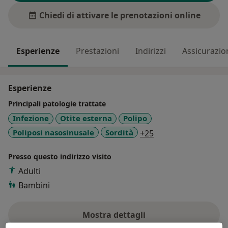
Chiedi di attivare le prenotazioni online
Esperienze
Prestazioni
Indirizzi
Assicurazio
Esperienze
Principali patologie trattate
Infezione
Otite esterna
Polipo
a11y_sr_more_dise
Poliposi nasosinusale
Sordità
+25
Presso questo indirizzo visito
Adulti
Bambini
Mostra dettagli
sull'esperienza