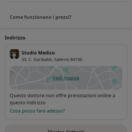
Come funzionano i prezzi?
Indirizzo
Studio Medico
33, C. Garibaldi,
Salerno
84100
Vedi mappa
si apre in una nuova scheda
Disponibilità
Questo dottore non offre prenotazioni online a
questo indirizzo
Cosa posso fare adesso?