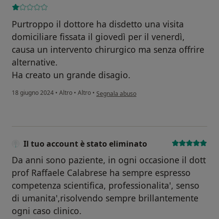
Purtroppo il dottore ha disdetto una visita
domiciliare fissata il giovedì per il venerdì,
causa un intervento chirurgico ma senza offrire
alternative.
Ha creato un grande disagio.
secondo l'opinione dell'utente MF Mainmar
18 giugno 2024
•
Altro
•
Altro
•
Segnala abuso
Il tuo account è stato eliminato
Da anni sono paziente, in ogni occasione il dott
prof Raffaele Calabrese ha sempre espresso
competenza scientifica, professionalita', senso
di umanita',risolvendo sempre brillantemente
ogni caso clinico.