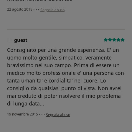
secondo l'opinione dell'utente Il tuo account è stato eli
22 agosto 2018
•
•
•
Segnala abuso
guest
G
Conisigliato per una grande esperienza. E' un
uomo molto gentile, simpatico, veramente
bravissimo nel suo campo. Prima di essere un
medico molto professionale e' una persona con
tanta umanita' e cordialita' nel cuore. Lo
consiglio da qualsiasi punto di vista. Non avrei
mai creduto di poter risolvere il mio problema
di lunga data...
secondo l'opinione dell'utente guest
19 novembre 2015
•
•
•
Segnala abuso