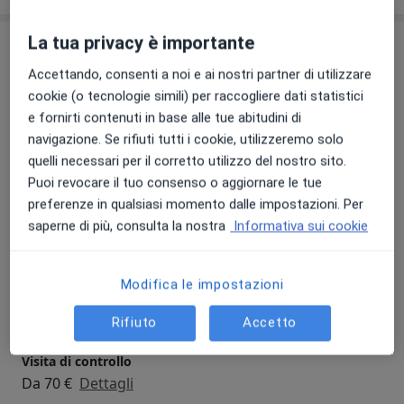
La tua privacy è importante
Prestazioni e prezzi
Accettando, consenti a noi e ai nostri partner di utilizzare
Prima visita otorinolaringoiatrica
cookie (o tecnologie simili) per raccogliere dati statistici
Da 70 €
Dettagli
e fornirti contenuti in base alle tue abitudini di
navigazione. Se rifiuti tutti i cookie, utilizzeremo solo
Visita otorinolaringoiatrica
quelli necessari per il corretto utilizzo del nostro sito.
Da 70 €
Dettagli
Puoi revocare il tuo consenso o aggiornare le tue
preferenze in qualsiasi momento dalle impostazioni. Per
Prima Visita
saperne di più, consulta la nostra
Informativa sui cookie
Da 70 €
Dettagli
Modifica le impostazioni
Visita a domicilio
Da 70 €
Dettagli
Rifiuto
Accetto
Visita di controllo
Da 70 €
Dettagli