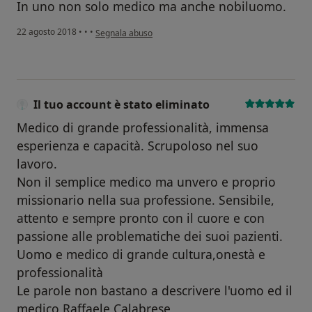
In uno non solo medico ma anche nobiluomo.
secondo l'opinione dell'utente Il tuo account è stato eli
22 agosto 2018
•
•
•
Segnala abuso
Il tuo account è stato eliminato
Medico di grande professionalità, immensa
esperienza e capacità. Scrupoloso nel suo
lavoro.
Non il semplice medico ma unvero e proprio
missionario nella sua professione. Sensibile,
attento e sempre pronto con il cuore e con
passione alle problematiche dei suoi pazienti.
Uomo e medico di grande cultura,onestà e
professionalità
Le parole non bastano a descrivere l'uomo ed il
medico Raffaele Calabrese