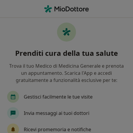
Men
Ipertrofia Dei Turbinati • Salerno, SA
Filters
• 1
Assicurazione
Map
Specialisti in trattamento ipertrofia dei
Prenditi cura della tua salute
turbinati a Salerno
In che modo ordiniamo i risultati
Trova il tuo Medico di Medicina Generale e prenota
un appuntamento. Scarica l'App e accedi
gratuitamente a funzionalità esclusive per te:
Che specializzazione stai cercando?
Otorino
Medico estetico
Chirurgo estetic
Gestisci facilmente le tue visite
Invia messaggi ai tuoi dottori
Ricevi promemoria e notifiche