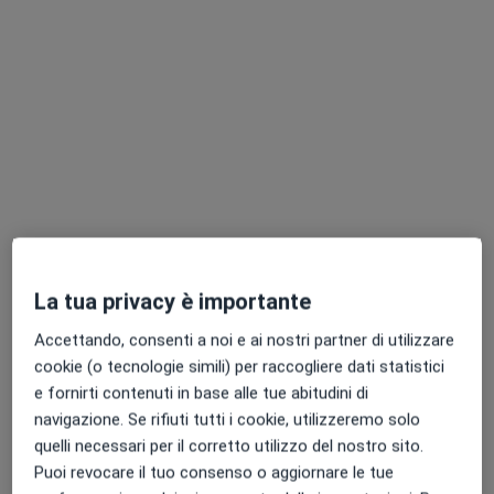
Dott. Donato Troisi
·
Altro
Otorino
240 recensioni
Indirizzo 1
Indirizzo 2
Via Luigi Guercio, 197, Salerno
•
Mappa
La tua privacy è importante
Studio Medico Troisi
Visita otorinolaringoiatrica
da 120 €
Accettando, consenti a noi e ai nostri partner di utilizzare
cookie (o tecnologie simili) per raccogliere dati statistici
Questo dottore non ha ancora attivato le prenotazioni online presso questo indirizzo.
e fornirti contenuti in base alle tue abitudini di
Chiedi di attivare le prenotazioni online
navigazione. Se rifiuti tutti i cookie, utilizzeremo solo
quelli necessari per il corretto utilizzo del nostro sito.
Puoi revocare il tuo consenso o aggiornare le tue