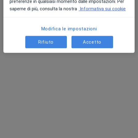
preferenze in qualsiasi momento dalle impostazioni. Per
saperne di più, consulta la nostra
Informativa sui cookie
Modifica le impostazioni
Rifiuto
Accetto
Dott. Salvatore Musto
·
Altro
Otorino
83 recensioni
Cerco di fare il massimo per aiutare i pazienti
Laureato con Lode presso l'Università di Salerno
I pazienti mi apprezzano per la mia pazienza
via Matteo farro 4, Salerno
•
Mappa
Studio Privato Dott. Musto Otorinolaringoiatra
Prima visita otorinolaringoiatrica
90 €
Questo dottore non ha ancora attivato le prenotazioni online presso questo indirizzo.