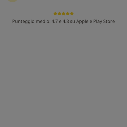
Punteggio medio: 4.7 e 4.8 su Apple e Play Store
Dr. Emilio Avallone
·
Altro
Otorino
52 recensioni
Corso Umberto Iᵒ 82, Vietri sul Mare
•
Mappa
Dr. Emilio Avallone - Specialista in Otorinolaringoiatria
Visita otorinolaringoiatrica
Prezzo non disponibile
Questo dottore non ha ancora attivato le prenotazioni online presso questo indirizzo.
Chiedi di attivare le prenotazioni online