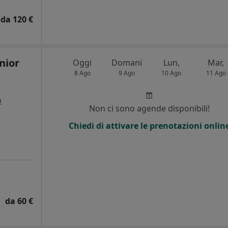
da 120 €
nior
Oggi
Domani
Lun,
Mar,
8 Ago
9 Ago
10 Ago
11 Ago
o
Non ci sono agende disponibili!
i
Chiedi di attivare le prenotazioni onlin
da 60 €