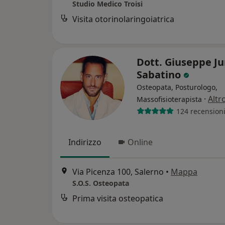
Studio Medico Troisi
Visita otorinolaringoiatrica
Dott. Giuseppe Ju
Sabatino
Osteopata, Posturologo,
·
Altr
Massofisioterapista
124 recension
Indirizzo
Online
Via Picenza 100, Salerno
•
Mappa
S.O.S. Osteopata
Prima visita osteopatica