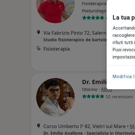
Fisioterapista, Chiropratic
·
Altro
Posturologo
La tua 
422 recension
Accettando,
Via Fabrizio Pinto 72, Salerno
•
Mappa
raccogliere 
Studio fisioterapico de bartolomeis doriano
rifiuti tutt
Fisioterapia
Puoi revoca
impostazion
Modifica 
Dr. Emilio Avallo
·
Altro
Otorino
52 recensioni
Corso Umberto Iᵒ 82, Vietri sul Mare
•
M