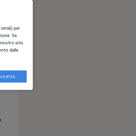
e
simili) per
azione. Se
l nostro sito.
ento dalle
ccetto
Mer,
Gio,
Ven,
12 Ago
13 Ago
14 Ago
e