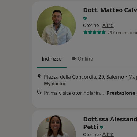
Dott. Matteo Cal
·
Altro
Otorino
297 recension
Indirizzo
Online
Piazza della Concordia, 29, Salerno
•
Ma
My doctor
Prima visita otorinolaringoiatrica
Prestazione 
Dott.ssa Alessan
Petti
·
Altro
Otorino