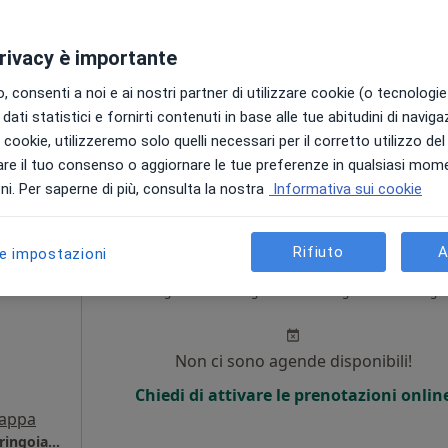
o,
Non ci sono agende disponibili!
privacy è importante
i
Chiedi di attivare le prenotazioni onlin
 consenti a noi e ai nostri partner di utilizzare cookie (o tecnologie 
dati statistici e fornirti contenuti in base alle tue abitudini di navig
i i cookie, utilizzeremo solo quelli necessari per il corretto utilizzo de
40 €
re il tuo consenso o aggiornare le tue preferenze in qualsiasi mom
i. Per saperne di più, consulta la nostra
Informativa sui cookie
Rifiuto
A
le impostazioni
ne
Oggi
Domani
Lun,
Mar,
8 Ago
9 Ago
10 Ago
11 Ago
Non ci sono agende disponibili!
Chiedi di attivare le prenotazioni onlin
appa
Dr. Emilio Avallone - Specialista in Otorinolaringoiatria