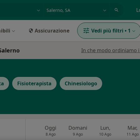
azione, medico, struttura
es: Roma
L
ibili
Assicurazione
Vedi più filtri
•
1
 Salerno
In che modo ordiniamo i r
ta
Fisioterapista
Chinesiologo
Oggi
Domani
Lun,
Mar,
8 Ago
9 Ago
10 Ago
11 Ago