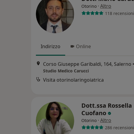
·
Altro
Otorino
118 recension
Indirizzo
Online
Corso Giuseppe Garibaldi, 164, Salerno
Studio Medico Carucci
Visita otorinolaringoiatrica
Dott.ssa Rossella
Cuofano
·
Altro
Otorino
286 recension