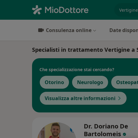
es. prest
Consulenza online
Date dispon
Specialisti in trattamento Vertigine a
Che specializzazione stai cercando?
Otorino
Neurologo
Osteopa
Visualizza altre informazioni
Dr. Doriano De
Bartolomeis