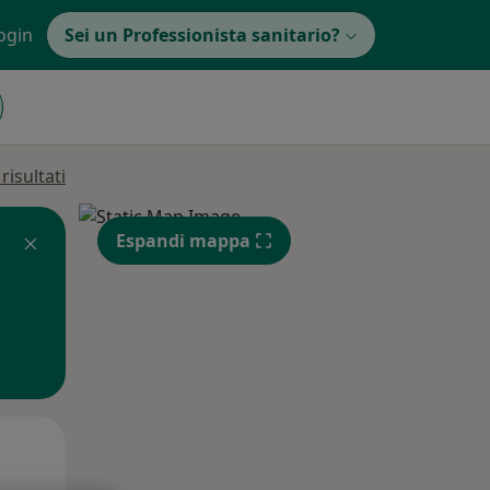
ogin
Sei un Professionista sanitario?
isultati
Espandi mappa
Mer,
Gio,
Ven,
12 Ago
13 Ago
14 Ago