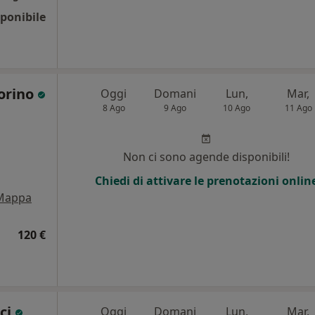
ponibile
norino
Oggi
Domani
Lun,
Mar,
8 Ago
9 Ago
10 Ago
11 Ago
i
Non ci sono agende disponibili!
Chiedi di attivare le prenotazioni onlin
Mappa
120 €
cci
Oggi
Domani
Lun,
Mar,