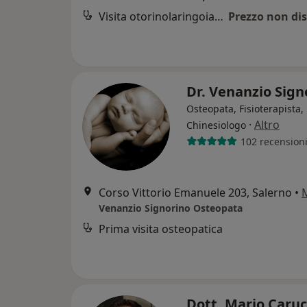
Visita otorinolaringoiatrica
Prezzo non dis
Dr. Venanzio Sig
Osteopata, Fisioterapista,
·
Altro
Chinesiologo
102 recension
Corso Vittorio Emanuele 203, Salerno
•
Venanzio Signorino Osteopata
Prima visita osteopatica
Dott. Mario Caru