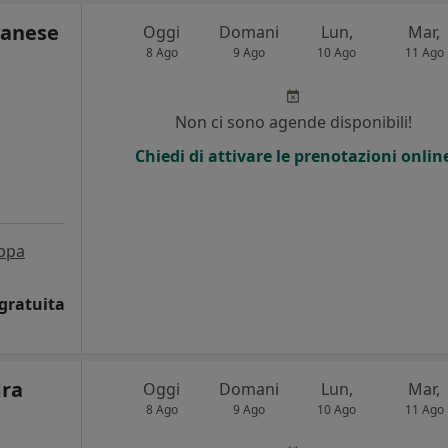
vanese
Oggi
Domani
Lun,
Mar,
8 Ago
9 Ago
10 Ago
11 Ago
i
Non ci sono agende disponibili!
Chiedi di attivare le prenotazioni onlin
ppa
gratuita
dra
Oggi
Domani
Lun,
Mar,
8 Ago
9 Ago
10 Ago
11 Ago