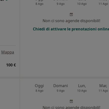
8 Ago
9 Ago
10 Ago
11 Ago
i
Non ci sono agende disponibili!
Chiedi di attivare le prenotazioni onlin
•
Mappa
100 €
Oggi
Domani
Lun,
Mar,
8 Ago
9 Ago
10 Ago
11 Ago
i
Non ci sono agende disponibili!