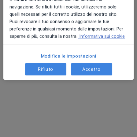
navigazione. Se rifiuti tutti i cookie, utilizzeremo solo
Via Nazionale, 84, Tolentino
•
Mappa
quelli necessari per il corretto utilizzo del nostro sito.
Studio Privato & Esserci con Accreditamento Sanitario con Eccellenza
Puoi revocare il tuo consenso o aggiornare le tue
Psicoterapia
60 €
preferenze in qualsiasi momento dalle impostazioni. Per
Questo dottore non ha ancora attivato le prenotazioni online presso questo indirizzo.
saperne di più, consulta la nostra
Informativa sui cookie
Chiedi di attivare le prenotazioni online
Modifica le impostazioni
Rifiuto
Accetto
Dr. Piergiorgio Annunzi
·
Altro
Psicoterapeuta, Psicologo clinico, Psicologo
33 recensioni