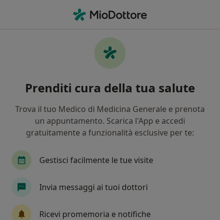
Men
Psicoterapeuta • Castelfidardo, AN
Filters
Assicurazione
Mappa
Psicoterapeuti a Castelfidardo. Prenota
Prenditi cura della tua salute
online la tua visita
In che modo ordiniamo i risultati
Trova il tuo Medico di Medicina Generale e prenota
un appuntamento. Scarica l'App e accedi
gratuitamente a funzionalità esclusive per te:
Gestisci facilmente le tue visite
Invia messaggi ai tuoi dottori
Dott.ssa Camilla Pesaresi
Ricevi promemoria e notifiche
·
Altro
Psicoterapeuta, Psicologa, Psicologa clinica