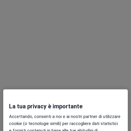
Questo dottore non ha ancora attivato le prenotazioni online presso questo indirizzo.
Chiedi di attivare le prenotazioni online
Pagamenti online
Dott.ssa Sonia Del Savio
·
Altro
Psicoterapeuta, Psicologa, Psicologa clinica
La tua privacy è importante
11 recensioni
Accettando, consenti a noi e ai nostri partner di utilizzare
Indirizzo 1
Indirizzo 2
Online
cookie (o tecnologie simili) per raccogliere dati statistici
e fornirti contenuti in base alle tue abitudini di