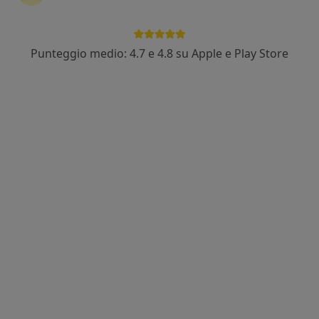
Dott.ssa Ilenia Longo
·
Altro
Psicologa, Psicoterapeuta
49 recensioni
Punteggio medio: 4.7 e 4.8 su Apple e Play Store
Indirizzo
Online
Via Riviera 44, Villa San Giovanni
•
Mappa
Studio Privato - Dott.ssa Ilenia Longo
Psicoterapia
60 €
Questo dottore non ha ancora attivato le prenotazioni online presso questo indirizzo.
Chiedi di attivare le prenotazioni online
Consulenze online disponibili
I professionisti in quest'area non sono disponibili
per visite di persona. Prova invece le consulenze