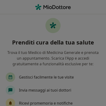
Men
Psicologo • Villa San Giovanni, RC
Filters
Mappa
Psicologi a Villa San Giovanni. Prenota
Prenditi cura della tua salute
online la tua visita
In che modo ordiniamo i risultati
Trova il tuo Medico di Medicina Generale e prenota
un appuntamento. Scarica l'App e accedi
gratuitamente a funzionalità esclusive per te:
Gestisci facilmente le tue visite
Invia messaggi ai tuoi dottori
Pagamenti online
Ricevi promemoria e notifiche