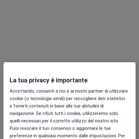
Pagamenti online
Dott.ssa Angela Maria Di Girgenti
·
Altro
Psicologa
8 recensioni
Colloquio psicologico
50 €
La tua privacy è importante
Questo dottore non ha ancora attivato le prenotazioni online presso questo indirizzo.
Accettando, consenti a noi e ai nostri partner di utilizzare
Chiedi di attivare le prenotazioni online
cookie (o tecnologie simili) per raccogliere dati statistici
e fornirti contenuti in base alle tue abitudini di
navigazione. Se rifiuti tutti i cookie, utilizzeremo solo
quelli necessari per il corretto utilizzo del nostro sito.
Puoi revocare il tuo consenso o aggiornare le tue
preferenze in qualsiasi momento dalle impostazioni. Per