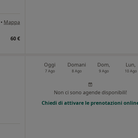
•
Mappa
60 €
Oggi
Domani
Dom,
Lun,
7 Ago
8 Ago
9 Ago
10 Ago
Non ci sono agende disponibili!
Chiedi di attivare le prenotazioni onlin