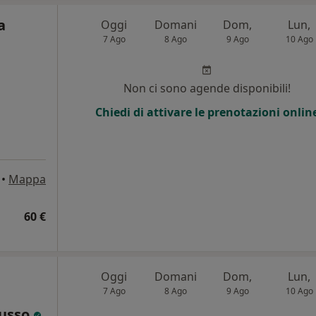
a
Oggi
Domani
Dom,
Lun,
7 Ago
8 Ago
9 Ago
10 Ago
Non ci sono agende disponibili!
Chiedi di attivare le prenotazioni onlin
•
Mappa
60 €
Oggi
Domani
Dom,
Lun,
7 Ago
8 Ago
9 Ago
10 Ago
russo