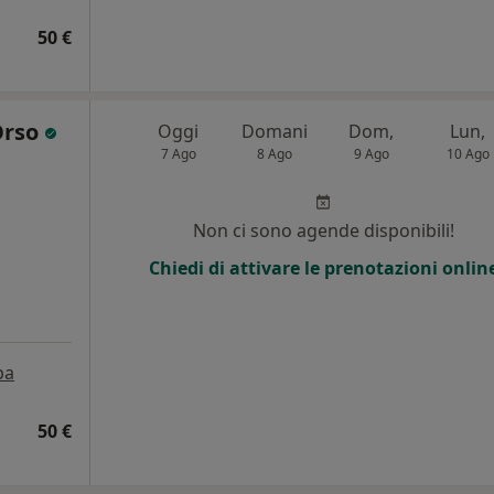
50 €
Orso
Oggi
Domani
Dom,
Lun,
7 Ago
8 Ago
9 Ago
10 Ago
Non ci sono agende disponibili!
Chiedi di attivare le prenotazioni onlin
pa
50 €