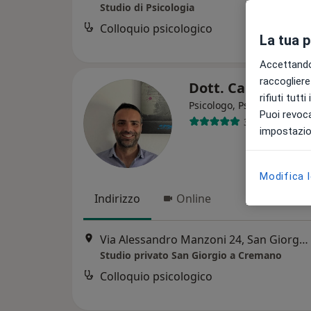
Studio di Psicologia
Colloquio psicologico
La tua 
Accettando,
raccogliere 
Dott. Carlo Dota
rifiuti tutt
Psicologo, Psicologo clinic
Puoi revoca
39 recensioni
impostazion
Modifica 
Indirizzo
Online
Via Alessandro Manzoni 24, San Giorgio a Cremano
Studio privato San Giorgio a Cremano
Colloquio psicologico