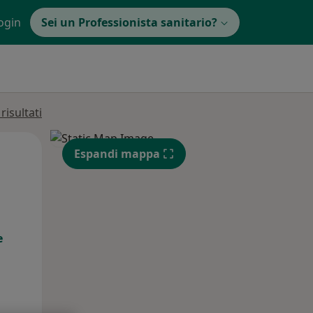
ogin
Sei un Professionista sanitario?
isultati
Mar,
Mer,
Gio,
Espandi mappa
11 Ago
12 Ago
13 Ago
e