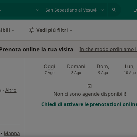
azione, medico, struttura
es: Roma
L
ibili
Vedi più filtri
Prenota online la tua visita
In che modo ordiniamo i r
Oggi
Domani
Dom,
Lun,
7 Ago
8 Ago
9 Ago
10 Ago
·
Altro
a
Non ci sono agende disponibili!
Chiedi di attivare le prenotazioni onlin
•
Mappa