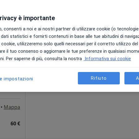
50 €
privacy è importante
 consenti a noi e ai nostri partner di utilizzare cookie (o tecnologie 
dati statistici e fornirti contenuti in base alle tue abitudini di navig
Oggi
Domani
Dom,
Lun,
i i cookie, utilizzeremo solo quelli necessari per il corretto utilizzo de
7 Ago
8 Ago
9 Ago
10 Ago
·
Altro
o
re il tuo consenso o aggiornare le tue preferenze in qualsiasi mom
i. Per saperne di più, consulta la nostra
Informativa sui cookie
Non ci sono agende disponibili!
Chiedi di attivare le prenotazioni onlin
Rifiuto
A
le impostazioni
•
Mappa
60 €