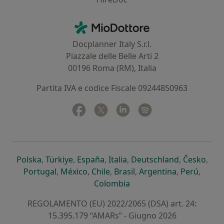
Contatti
MioDottore - Homepage
Docplanner Italy S.r.l.
Piazzale delle Belle Arti 2
00196 Roma (RM), Italia
Partita IVA e codice Fiscale 09244850963
Facebook
si apre in una nuova scheda
Twitter
si apre in una nuova scheda
Linkedin
si apre in una nuova sc
Spotify
si apre in una nuo
si apre in una nuova scheda
si apre in una nuova scheda
si apre in una nuova scheda
si apre in una nuova sche
si apre in 
si a
Polska
,
Türkiye
,
España
,
Italia
,
Deutschland
,
Česko
,
si apre in una nuova scheda
si apre in una nuova scheda
si apre in una nuova scheda
si apre in una nuova s
si apre in u
si apr
Portugal
,
México
,
Chile
,
Brasil
,
Argentina
,
Perú
,
si apre in una nuova sch
Colombia
REGOLAMENTO (EU) 2022/2065 (DSA) art. 24:
15.395.179 “AMARs” - Giugno 2026