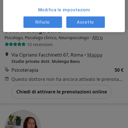
Modifica le impostazioni
Rifiuto
Accetto
Dott. Mulenga Bavu
·
Altro
Psicologo, Psicologo clinico, Neuropsicologo
10 recensioni
Via Cipriano Facchinetti 67, Roma
•
Mappa
Studio privato dott. Mulenga Bavu
Psicoterapia
50 €
Questo dottore non ha ancora attivato le prenotazioni online presso questo indirizzo.
Chiedi di attivare le prenotazioni online