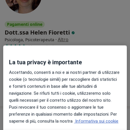
Pagamenti online
Dott.ssa Helen Fioretti
·
Altro
Psicologa, Psicoterapeuta
44 recensioni
Via Paolo Paruta, 24, Roma
•
Mappa
La tua privacy è importante
Studio Ponte Lungo
Psicoterapia
da 62 €
Accettando, consenti a noi e ai nostri partner di utilizzare
cookie (o tecnologie simili) per raccogliere dati statistici
Questo dottore non ha ancora attivato le prenotazioni online presso questo indirizzo.
e fornirti contenuti in base alle tue abitudini di
navigazione. Se rifiuti tutti i cookie, utilizzeremo solo
Chiedi di attivare le prenotazioni online
quelli necessari per il corretto utilizzo del nostro sito.
Puoi revocare il tuo consenso o aggiornare le tue
preferenze in qualsiasi momento dalle impostazioni. Per
saperne di più, consulta la nostra
Informativa sui cookie