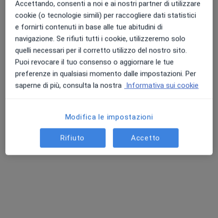
Accettando, consenti a noi e ai nostri partner di utilizzare
cookie (o tecnologie simili) per raccogliere dati statistici
e fornirti contenuti in base alle tue abitudini di
Pagamenti online
navigazione. Se rifiuti tutti i cookie, utilizzeremo solo
Dott.ssa Angela Maria Di Girgenti
quelli necessari per il corretto utilizzo del nostro sito.
·
Altro
Psicologa
Puoi revocare il tuo consenso o aggiornare le tue
8 recensioni
preferenze in qualsiasi momento dalle impostazioni. Per
saperne di più, consulta la nostra
Informativa sui cookie
Colloquio psicologico
50 €
Questo dottore non ha ancora attivato le prenotazioni online presso questo indirizzo.
Modifica le impostazioni
Chiedi di attivare le prenotazioni online
Rifiuto
Accetto