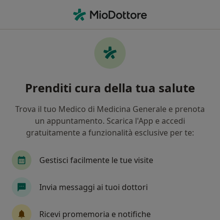
Men
Psicologo • Casoli, CH
Filters
Mappa
Psicologi a Casoli. Prenota online la tua
Prenditi cura della tua salute
visita
In che modo ordiniamo i risultati
Trova il tuo Medico di Medicina Generale e prenota
un appuntamento. Scarica l'App e accedi
gratuitamente a funzionalità esclusive per te:
Gestisci facilmente le tue visite
Invia messaggi ai tuoi dottori
Dott.ssa Erika Scala
Ricevi promemoria e notifiche
·
Altro
Psicologo, Psicoterapeuta, Psicologo clinico