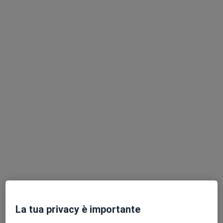
Pagamenti online
Dott.ssa Domiziana Gionni
·
Altro
Psicologa, Psicologa clinica
9 recensioni
Consulenza online
60 €
Questo dottore non ha ancora attivato le prenotazioni online presso questo indirizzo.
Chiedi di attivare le prenotazioni online
La tua privacy è importante