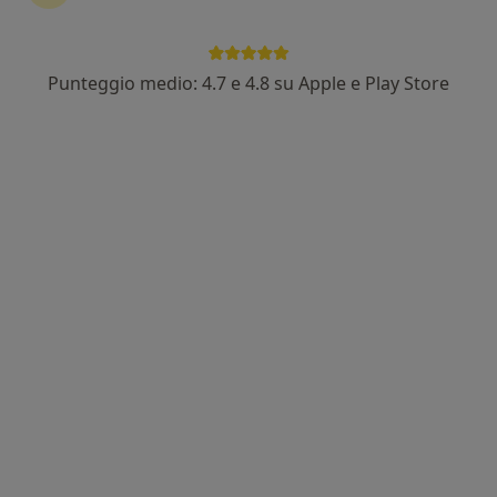
Indirizzo 1
Indirizzo 2
Online
Punteggio medio: 4.7 e 4.8 su Apple e Play Store
Contrada Vicenne, 115, Casoli
•
Mappa
Studio Privato
Consulenza online
50 €
Questo dottore non ha ancora attivato le prenotazioni online presso questo indirizzo.
Chiedi di attivare le prenotazioni online
Consulenze online disponibili
I professionisti in quest'area non sono disponibili
per visite di persona. Prova invece le consulenze
online.