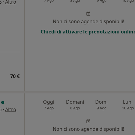
7 Ago
8 Ago
9 Ago
10 Ago
·
Altro
o
Non ci sono agende disponibili!
Chiedi di attivare le prenotazioni onlin
70 €
i
Oggi
Domani
Dom,
Lun,
7 Ago
8 Ago
9 Ago
10 Ago
·
Altro
o
i
Non ci sono agende disponibili!