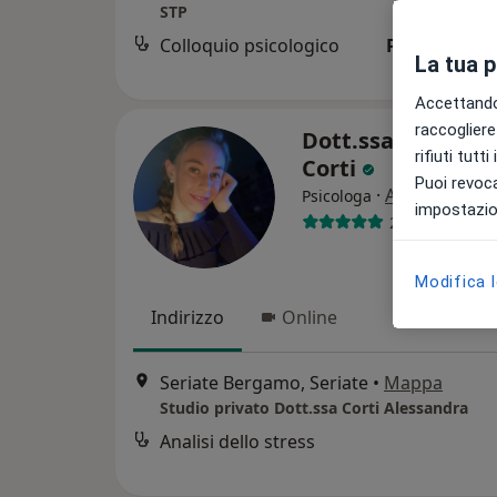
STP
Colloquio psicologico
Prestazione 
La tua 
Accettando,
raccogliere 
Dott.ssa Alessan
rifiuti tutt
Corti
Puoi revoca
·
Altro
Psicologa
impostazion
23 recensioni
Modifica 
Indirizzo
Online
Seriate Bergamo, Seriate
•
Mappa
Studio privato Dott.ssa Corti Alessandra
Analisi dello stress