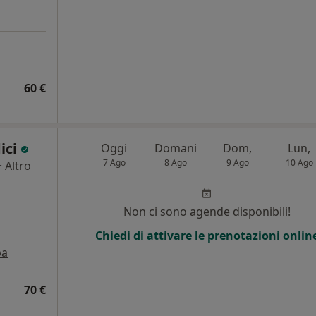
60 €
ici
Oggi
Domani
Dom,
Lun,
7 Ago
8 Ago
9 Ago
10 Ago
·
Altro
Non ci sono agende disponibili!
Chiedi di attivare le prenotazioni onlin
pa
70 €