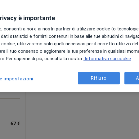
gratuita
privacy è importante
 consenti a noi e ai nostri partner di utilizzare cookie (o tecnologie 
dati statistici e fornirti contenuti in base alle tue abitudini di navig
dra
Oggi
Domani
Dom,
Lun,
i i cookie, utilizzeremo solo quelli necessari per il corretto utilizzo de
7 Ago
8 Ago
9 Ago
10 Ago
re il tuo consenso o aggiornare le tue preferenze in qualsiasi mom
i. Per saperne di più, consulta la nostra
Informativa sui cookie
Non ci sono agende disponibili!
Chiedi di attivare le prenotazioni onlin
Rifiuto
A
le impostazioni
67 €