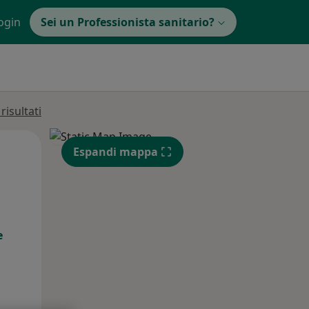
ogin
Sei un Professionista sanitario?
isultati
Mar,
Mer,
Gio,
Espandi mappa
11 Ago
12 Ago
13 Ago
e