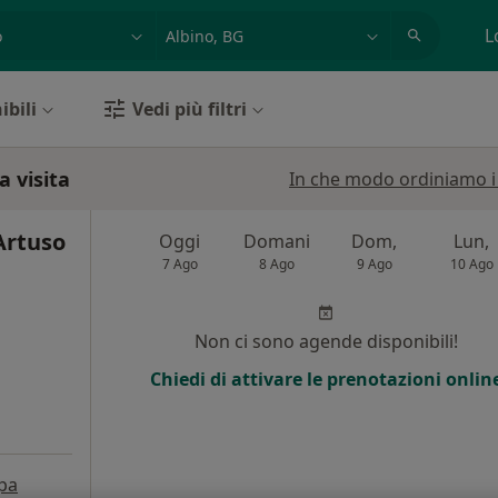
azione, medico, struttura
es: Roma
L
ibili
Vedi più filtri
a visita
In che modo ordiniamo i r
Artuso
Oggi
Domani
Dom,
Lun,
7 Ago
8 Ago
9 Ago
10 Ago
Non ci sono agende disponibili!
Chiedi di attivare le prenotazioni onlin
pa