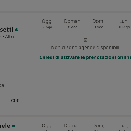
Oggi
Domani
Dom,
Lun,
7 Ago
8 Ago
9 Ago
10 Ago
isetti
·
Altro
a
Non ci sono agende disponibili!
Chiedi di attivare le prenotazioni onlin
pa
70 €
mele
Oggi
Domani
Dom,
Lun,