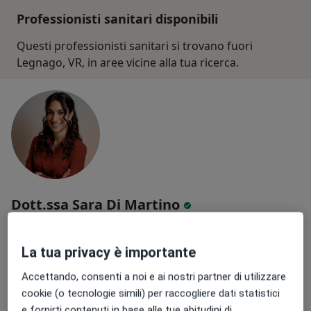
Professionisti sanitari disponibili
Questi professionisti sanitari si trovano fuori
Legnago, VR, in aree vicine alla tua ricerca.
Dott.ssa Sara Di Martino
·
Altro
Psicologa clinica, Psicologa
13 recensioni
La tua privacy è importante
Indirizzo
Online
Accettando, consenti a noi e ai nostri partner di utilizzare
cookie (o tecnologie simili) per raccogliere dati statistici
e fornirti contenuti in base alle tue abitudini di