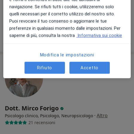
Via Euganea 72, Selvazzano Dentro
•
Mappa
navigazione. Se rifiuti tutti i cookie, utilizzeremo solo
Studio di Psicologia
quelli necessari per il corretto utilizzo del nostro sito.
Colloquio psicologico
60 €
Puoi revocare il tuo consenso o aggiornare le tue
Questo dottore non ha ancora attivato le prenotazioni online presso questo indirizzo.
preferenze in qualsiasi momento dalle impostazioni. Per
saperne di più, consulta la nostra
Informativa sui cookie
Chiedi di attivare le prenotazioni online
Modifica le impostazioni
Rifiuto
Accetto
Dott. Mirco Forigo
·
Altro
Psicologo clinico, Psicologo, Neuropsicologo
21 recensioni