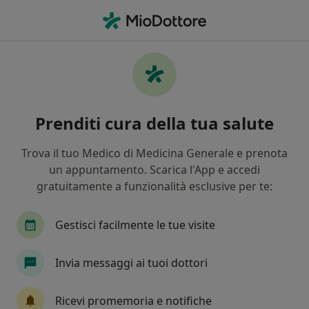
Men
Pediatra • Roma, RM
Filters
Assicurazione:
Pronto-Care
Pediatri a Roma con Pronto-Care
Prenditi cura della tua salute
In che modo ordiniamo i risultati
Trova il tuo Medico di Medicina Generale e prenota
un appuntamento. Scarica l'App e accedi
Tariffa per prestazioni private. L’importo può variare
gratuitamente a funzionalità esclusive per te:
in base alla copertura assicurativa.
Gestisci facilmente le tue visite
Invia messaggi ai tuoi dottori
Ricevi promemoria e notifiche