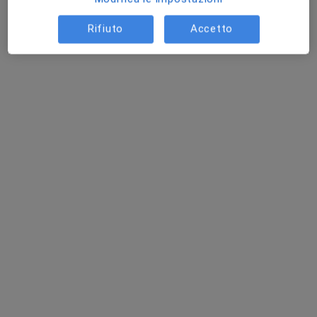
Rifiuto
Accetto
Dott.ssa Giulia Brindisi
Pediatra, Allergologa, Pneumologa
34 recensioni
Viale delle Medaglie d'Oro, Roma
•
Mappa
Ethos Clinica Medica
Visita pediatrica
120 €
Questo dottore non ha ancora attivato le prenotazioni online presso questo indirizzo.
Chiedi di attivare le prenotazioni online