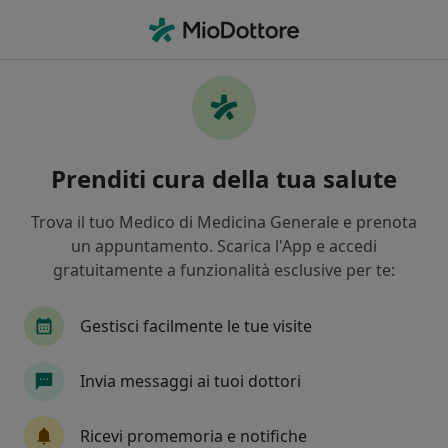
Men
Pediatra • Roma, RM
Filters
Assicurazione:
Polizia di Stat
Pediatri a Roma con Polizia di Stato
Prenditi cura della tua salute
In che modo ordiniamo i risultati
Trova il tuo Medico di Medicina Generale e prenota
un appuntamento. Scarica l'App e accedi
Tariffa per prestazioni private. L’importo può variare
gratuitamente a funzionalità esclusive per te:
in base alla copertura assicurativa.
Gestisci facilmente le tue visite
Invia messaggi ai tuoi dottori
Ricevi promemoria e notifiche