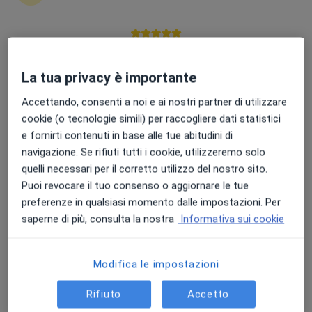
Dott.ssa Giulia Brindisi
Punteggio medio: 4.7 e 4.8 su Apple e Play Store
Pediatra, Allergologa, Pneumologa
La tua privacy è importante
34 recensioni
Accettando, consenti a noi e ai nostri partner di utilizzare
Viale delle Medaglie d'Oro, Roma
•
Mappa
cookie (o tecnologie simili) per raccogliere dati statistici
Ethos Clinica Medica
e fornirti contenuti in base alle tue abitudini di
Visita pediatrica
120 €
navigazione. Se rifiuti tutti i cookie, utilizzeremo solo
Questo dottore non ha ancora attivato le prenotazioni online presso questo indirizzo.
quelli necessari per il corretto utilizzo del nostro sito.
Puoi revocare il tuo consenso o aggiornare le tue
Chiedi di attivare le prenotazioni online
preferenze in qualsiasi momento dalle impostazioni. Per
saperne di più, consulta la nostra
Informativa sui cookie
Modifica le impostazioni
Rifiuto
Accetto