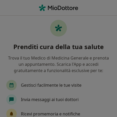
Men
Vitiligine • Castenaso, BO
Filters
• 1
Assicurazione
Map
Specialisti in trattamento Vitiligine a
Prenditi cura della tua salute
Castenaso
In che modo ordiniamo i risultati
Trova il tuo Medico di Medicina Generale e prenota
un appuntamento. Scarica l'App e accedi
gratuitamente a funzionalità esclusive per te:
Che specializzazione stai cercando?
Dermatologo
Venereologo
Tricologo
Gestisci facilmente le tue visite
Invia messaggi ai tuoi dottori
Ricevi promemoria e notifiche