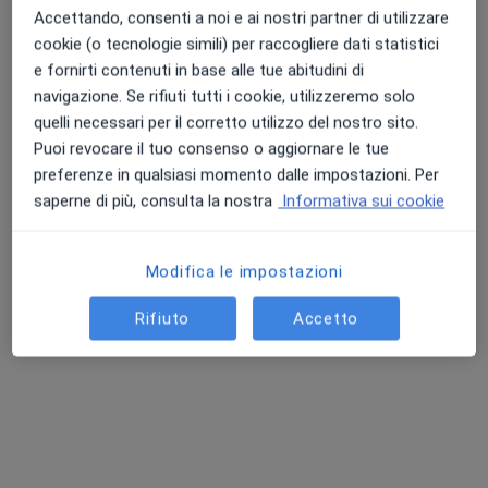
Accettando, consenti a noi e ai nostri partner di utilizzare
cookie (o tecnologie simili) per raccogliere dati statistici
e fornirti contenuti in base alle tue abitudini di
Dott.ssa Alessia Barisani
navigazione. Se rifiuti tutti i cookie, utilizzeremo solo
quelli necessari per il corretto utilizzo del nostro sito.
·
Altro
Dermatologa
Puoi revocare il tuo consenso o aggiornare le tue
145 recensioni
preferenze in qualsiasi momento dalle impostazioni. Per
Via G. Galilei 10/A, Castenaso
•
Mappa
saperne di più, consulta la nostra
Informativa sui cookie
Centro Medico Galilei
Mappatura nevi
120 €
Modifica le impostazioni
Questo dottore non ha ancora attivato le prenotazioni online presso questo indirizzo.
Rifiuto
Accetto
Chiedi di attivare le prenotazioni online