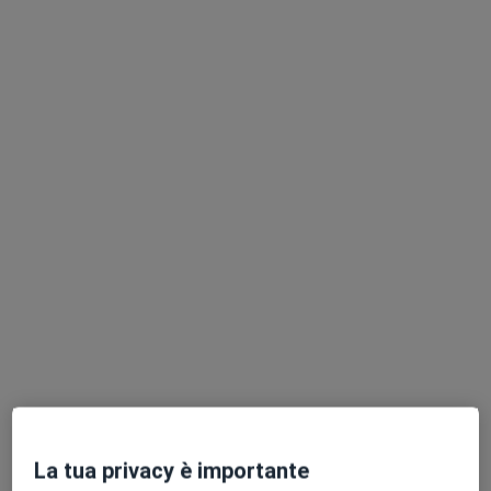
Dott.ssa Camilla Reggiani
·
Altro
Dermatologo
6 recensioni
Via Fossolo 4, Bologna
•
Mappa
STUDIO DERMATOLOGIA DR. MAURIZIO REGGIANI E DOTT.SSA CAMILLA REGGIANI
Visita dermatologica
150 €
Questo dottore non ha ancora attivato le prenotazioni online presso questo indirizzo.
Chiedi di attivare le prenotazioni online
La tua privacy è importante