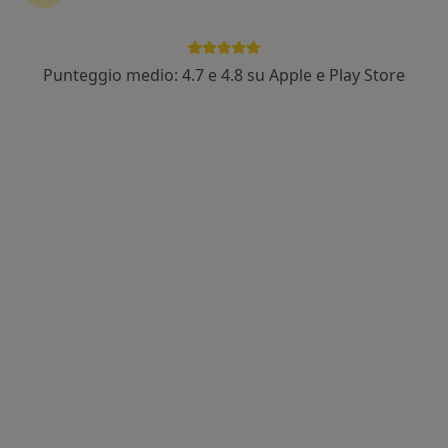
Punteggio medio: 4.7 e 4.8 su Apple e Play Store
Dott.ssa Ambra Di Altobrando
·
Altro
Dermatologa, Tricologa, Venereologa
257 recensioni
Via Fossolo 28/a, Bologna, Bologna
•
Mappa
Poliambulatorio San Domenico
Esame tricologico
150 €
Questo dottore non ha ancora attivato le prenotazioni online presso questo indirizzo.
Chiedi di attivare le prenotazioni online