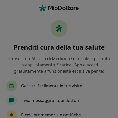
Men
Virus Del Papilloma Umano • Como, CO
Filters
• 1
Assicurazione
Map
Specialisti in trattamento Virus del
Prenditi cura della tua salute
papilloma umano a Como
In che modo ordiniamo i risultati
Trova il tuo Medico di Medicina Generale e prenota
un appuntamento. Scarica l'App e accedi
gratuitamente a funzionalità esclusive per te:
Che specializzazione stai cercando?
Ginecologo
Chirurgo
Urologo
Cardio
Gestisci facilmente le tue visite
Invia messaggi ai tuoi dottori
Ricevi promemoria e notifiche