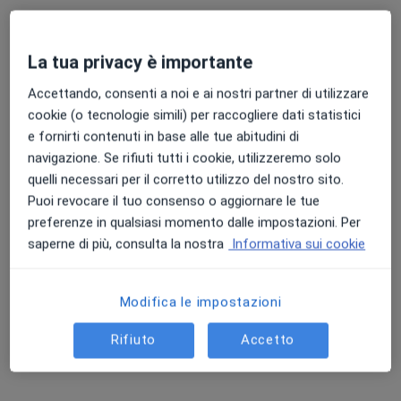
La tua privacy è importante
Accettando, consenti a noi e ai nostri partner di utilizzare
cookie (o tecnologie simili) per raccogliere dati statistici
e fornirti contenuti in base alle tue abitudini di
Dott.ssa Francesca Colombo
navigazione. Se rifiuti tutti i cookie, utilizzeremo solo
·
Altro
Ginecologa, Chirurgo, Ostetrica
quelli necessari per il corretto utilizzo del nostro sito.
107 recensioni
Puoi revocare il tuo consenso o aggiornare le tue
Via Antonio Magni 54, Como
•
Mappa
preferenze in qualsiasi momento dalle impostazioni. Per
Meet Med s.r.l.
saperne di più, consulta la nostra
Informativa sui cookie
Ecografia transvaginale
100 €
Questo dottore non ha ancora attivato le prenotazioni online presso questo indirizzo.
Modifica le impostazioni
Chiedi di attivare le prenotazioni online
Rifiuto
Accetto