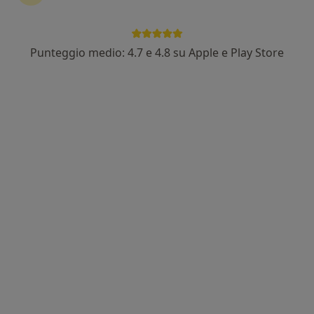
Punteggio medio: 4.7 e 4.8 su Apple e Play Store
Dott. Carlo Personeni
·
Altro
Ginecologo, Ecografista
410 recensioni
Indirizzo 1
Indirizzo 2
Online
Via Domea 4, Cantù
•
Mappa
Ospedale S. Antonio Abate
Prima visita ginecologica
120 €
Questo dottore non ha ancora attivato le prenotazioni online presso questo indirizzo.
Chiedi di attivare le prenotazioni online