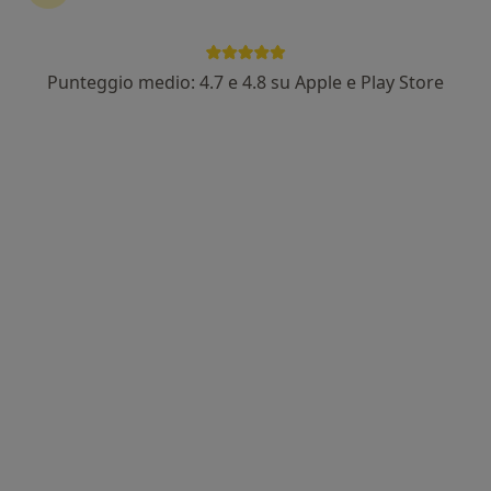
Punteggio medio: 4.7 e 4.8 su Apple e Play Store
Dr. Antonio Raffone
·
Altro
Ginecologo
360 recensioni
Indirizzo
Online
Via Casa Varone 10, Sant'Antonio Abate
•
Mappa
Centro Medico Abatese
Visita ginecologica
da 50 €
Questo dottore non ha ancora attivato le prenotazioni online presso questo indirizzo.
Chiedi di attivare le prenotazioni online