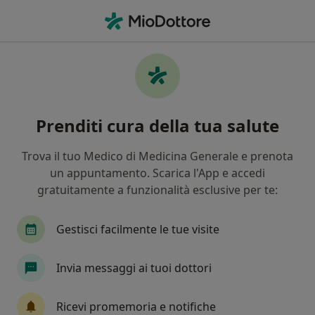
Men
Vaginite • Scafati, SA
Filters
• 1
Mappa
Specialisti in trattamento Vaginite a Scafati
Prenditi cura della tua salute
In che modo ordiniamo i risultati
Trova il tuo Medico di Medicina Generale e prenota
un appuntamento. Scarica l'App e accedi
Che specializzazione stai cercando?
gratuitamente a funzionalità esclusive per te:
Ginecologo
Gestisci facilmente le tue visite
Invia messaggi ai tuoi dottori
Ricevi promemoria e notifiche