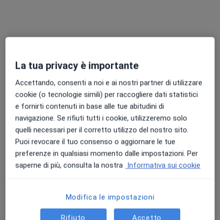
La tua privacy è importante
Dott.ssa Angela Cafiero
·
Altro
Accettando, consenti a noi e ai nostri partner di utilizzare
Ginecologo
cookie (o tecnologie simili) per raccogliere dati statistici
413 recensioni
e fornirti contenuti in base alle tue abitudini di
navigazione. Se rifiuti tutti i cookie, utilizzeremo solo
Indirizzo
Online
quelli necessari per il corretto utilizzo del nostro sito.
Puoi revocare il tuo consenso o aggiornare le tue
Via Martiri d'Ungheria 168, Scafati
•
Mappa
preferenze in qualsiasi momento dalle impostazioni. Per
Studio medico DEA- dr.ssa Cafiero
saperne di più, consulta la nostra
Informativa sui cookie
Visita ginecologica
120 €
Questo dottore non ha ancora attivato le prenotazioni online presso questo indirizzo.
Modifica le impostazioni
Chiedi di attivare le prenotazioni online
Rifiuto
Accetto