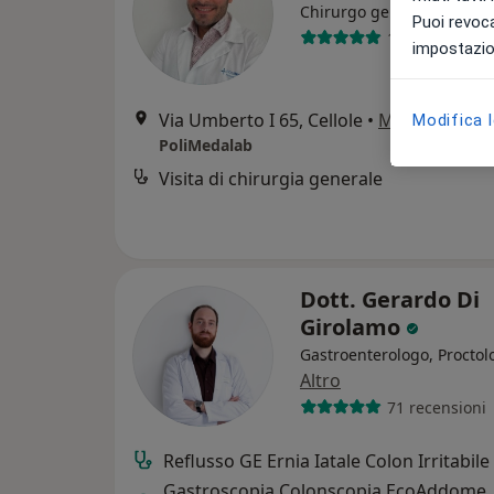
·
Altro
Chirurgo generale
Puoi revoca
148 recension
impostazion
Via Umberto I 65, Cellole
•
Mappa
Modifica 
PoliMedalab
Visita di chirurgia generale
Dott. Gerardo Di
Girolamo
Gastroenterologo, Proctol
Altro
71 recensioni
Reflusso GE Ernia Iatale Colon Irritabile
Gastroscopia Colonscopia EcoAddome