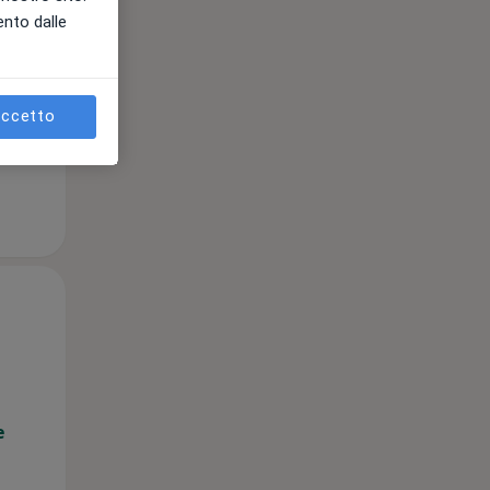
ento dalle
e
ccetto
Gio,
Ven,
Sab,
13 Ago
14 Ago
15 Ago
e