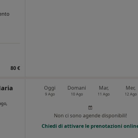
ento
80 €
Maria
Oggi
Domani
Mar,
Mer,
9 Ago
10 Ago
11 Ago
12 Ago
ogo,
Non ci sono agende disponibili!
Chiedi di attivare le prenotazioni onlin