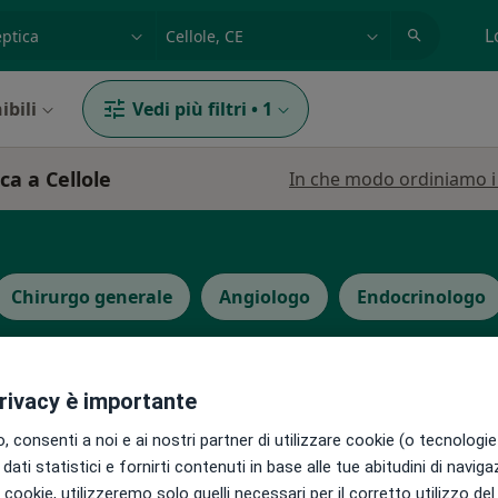
azione, medico, struttura
es: Roma
L
ibili
Vedi più filtri
•
1
ca a Cellole
In che modo ordiniamo i r
Chirurgo generale
Angiologo
Endocrinologo
privacy è importante
 consenti a noi e ai nostri partner di utilizzare cookie (o tecnologie 
tta
Oggi
Domani
Mar,
Mer,
dati statistici e fornirti contenuti in base alle tue abitudini di navig
9 Ago
10 Ago
11 Ago
12 Ago
go,
i i cookie, utilizzeremo solo quelli necessari per il corretto utilizzo de