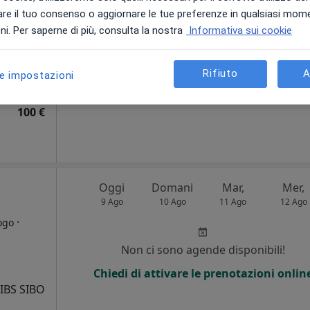
re il tuo consenso o aggiornare le tue preferenze in qualsiasi mom
i
i. Per saperne di più, consulta la nostra
Informativa sui cookie
Non ci sono agende disponibili!
Chiedi di attivare le prenotazioni onlin
Rifiuto
A
le impostazioni
100 €
Oggi
Domani
Mar,
Mer,
9 Ago
10 Ago
11 Ago
12 Ago
·
ogo
Non ci sono agende disponibili!
Chiedi di attivare le prenotazioni onlin
 IBS SIBO