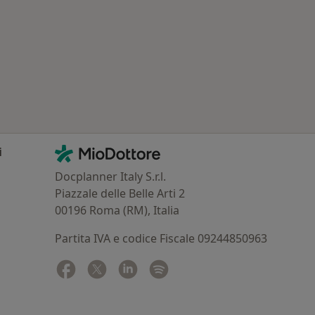
Contatti
MioDottore - Homepage
i
Docplanner Italy S.r.l.
Piazzale delle Belle Arti 2
00196 Roma (RM), Italia
Partita IVA e codice Fiscale 09244850963
Facebook
si apre in una nuova scheda
Twitter
si apre in una nuova scheda
Linkedin
si apre in una nuova scheda
Spotify
si apre in una nuova sched