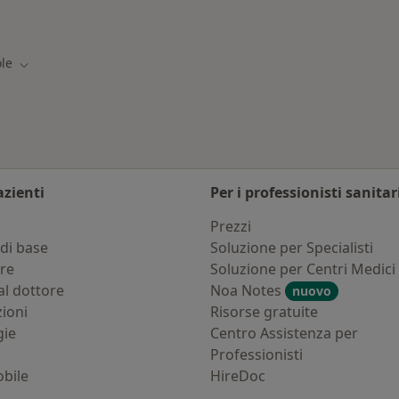
lole
ole
ttà
Cambia città
azienti
Per i professionisti sanitar
i
Prezzi
di base
Soluzione per Specialisti
ure
Soluzione per Centri Medici
al dottore
Noa Notes
nuovo
zioni
Risorse gratuite
gie
Centro Assistenza per
Professionisti
bile
HireDoc