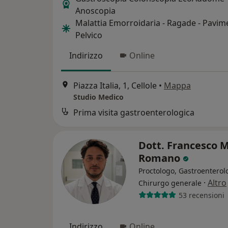
Anoscopia
Malattia Emorroidaria - Ragade - Pavim
Pelvico
Indirizzo
Online
Piazza Italia, 1, Cellole
•
Mappa
Studio Medico
Prima visita gastroenterologica
Dott. Francesco 
Romano
Proctologo, Gastroenterol
·
Altro
Chirurgo generale
53 recensioni
Indirizzo
Online