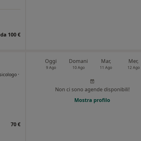
da 100 €
Oggi
Domani
Mar,
Mer,
9 Ago
10 Ago
11 Ago
12 Ago
·
sicologo
Non ci sono agende disponibili!
i
Mostra profilo
70 €