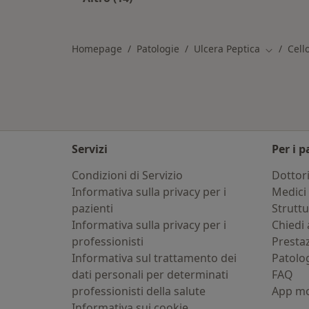
Altro nella categoria: Città vicino Cel
Homepage
Patologie
Ulcera Peptica
Cell
Cambia ci
Servizi
Per i p
Condizioni di Servizio
Dottor
Informativa sulla privacy per i
Medici 
pazienti
Strutt
Informativa sulla privacy per i
Chiedi 
professionisti
Presta
Informativa sul trattamento dei
Patolo
dati personali per determinati
FAQ
professionisti della salute
App mo
Informativa sui cookie