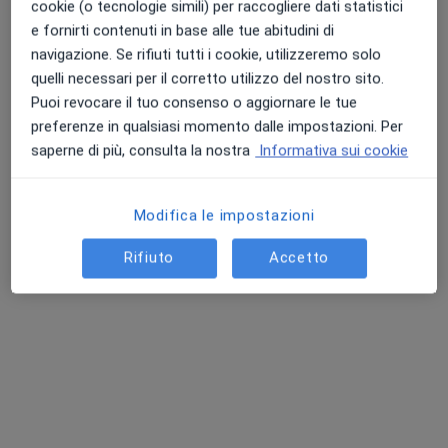
cookie (o tecnologie simili) per raccogliere dati statistici
e fornirti contenuti in base alle tue abitudini di
navigazione. Se rifiuti tutti i cookie, utilizzeremo solo
quelli necessari per il corretto utilizzo del nostro sito.
Puoi revocare il tuo consenso o aggiornare le tue
preferenze in qualsiasi momento dalle impostazioni. Per
saperne di più, consulta la nostra
Informativa sui cookie
Dott. Massimiliano Petrocelli
·
Altro
Chirurgo generale, Chirurgo, Proctologo
16 recensioni
Modifica le impostazioni
Via Mangioni 19, Pagani
•
Mappa
Rifiuto
Accetto
Centro Medico Radices
Aspirazione della cute e del tessuto sottocutaneo
350 €
Questo dottore non ha ancora attivato le prenotazioni online presso questo indirizzo.
Chiedi di attivare le prenotazioni online