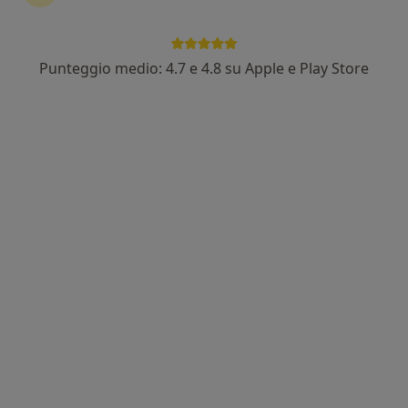
Punteggio medio: 4.7 e 4.8 su Apple e Play Store
Dott.ssa CATERINA MAIETTA
·
Altro
Gastroenterologa, Epatologa, Ecografista
242 recensioni
Indirizzo 1
Indirizzo 2
Via Casa Varone, 8/10, Sant'Antonio Abate
•
Mappa
Centro Medico Abatese
Prima visita epatologica
100 €
Questo dottore non ha ancora attivato le prenotazioni online presso questo indirizzo.
Chiedi di attivare le prenotazioni online