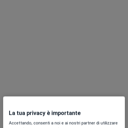
Dr. Michele Fusco
·
Altro
Gastroenterologo, Epatologo, Proctologo
345 recensioni
Via Mangioni 19, Pagani
•
Mappa
Centro Medico Radices
Visita epatologica
120 €
Questo dottore non ha ancora attivato le prenotazioni online presso questo indirizzo.
Chiedi di attivare le prenotazioni online
La tua privacy è importante
Accettando, consenti a noi e ai nostri partner di utilizzare