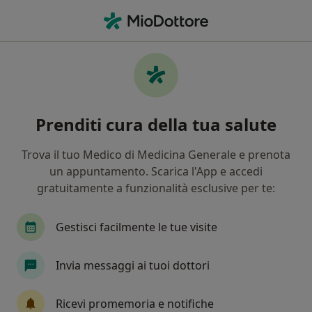
Men
Tumore Dello Stomaco • Angri, SA
Filters
• 1
Mappa
Specialisti in trattamento Tumore dello
Prenditi cura della tua salute
stomaco a Angri
In che modo ordiniamo i risultati
Trova il tuo Medico di Medicina Generale e prenota
un appuntamento. Scarica l'App e accedi
gratuitamente a funzionalità esclusive per te:
Che specializzazione stai cercando?
Chirurgo generale
Gastroenterologo
Proc
Gestisci facilmente le tue visite
Invia messaggi ai tuoi dottori
Ricevi promemoria e notifiche