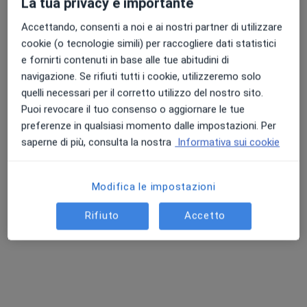
La tua privacy è importante
Chiedi di attivare le prenotazioni online
Accettando, consenti a noi e ai nostri partner di utilizzare
cookie (o tecnologie simili) per raccogliere dati statistici
e fornirti contenuti in base alle tue abitudini di
navigazione. Se rifiuti tutti i cookie, utilizzeremo solo
quelli necessari per il corretto utilizzo del nostro sito.
Puoi revocare il tuo consenso o aggiornare le tue
preferenze in qualsiasi momento dalle impostazioni. Per
saperne di più, consulta la nostra
Informativa sui cookie
Pagamenti online
Dott. Alberto D'Agostino
Modifica le impostazioni
·
Altro
Psicologo, Psicoterapeuta, Psicologo clinico
9 recensioni
Rifiuto
Accetto
Indirizzo
Online
Viale Vittorio Veneto 39, Chivasso
•
Mappa
Studio Di Psicoterapia