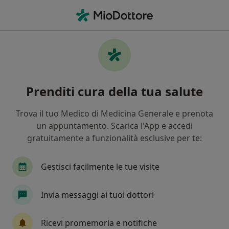
Men
Trauma • Chivasso, TO
Filters
• 1
Mappa
Specialisti in trattamento Trauma a
Prenditi cura della tua salute
Chivasso
In che modo ordiniamo i risultati
Trova il tuo Medico di Medicina Generale e prenota
un appuntamento. Scarica l'App e accedi
gratuitamente a funzionalità esclusive per te:
Che specializzazione stai cercando?
Psicologo
Psicoterapeuta
Psicologo clinic
Gestisci facilmente le tue visite
Invia messaggi ai tuoi dottori
Ricevi promemoria e notifiche