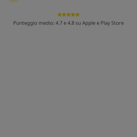
Punteggio medio: 4.7 e 4.8 su Apple e Play Store
Dr. Cristina Montanaro
·
Altro
Psicologa, Psicoterapeuta, Psicologa clinica
30 recensioni
Indirizzo
Online
Via Po 14A, Chivasso
•
Mappa
Studio di Psicologia e Psicoterapia
Mindful eating
80 €
Questo dottore non ha ancora attivato le prenotazioni online presso questo indirizzo.
Chiedi di attivare le prenotazioni online