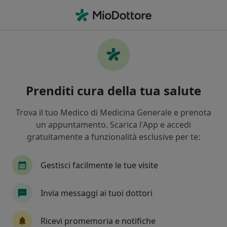
Men
Torcicollo • Desio, MB
Filters
• 1
Assicurazione
Map
Specialisti in trattamento Torcicollo a Desio
Prenditi cura della tua salute
In che modo ordiniamo i risultati
Trova il tuo Medico di Medicina Generale e prenota
un appuntamento. Scarica l'App e accedi
Che specializzazione stai cercando?
gratuitamente a funzionalità esclusive per te:
Osteopata
Fisioterapista
Massofisioterap
Gestisci facilmente le tue visite
Invia messaggi ai tuoi dottori
Ricevi promemoria e notifiche