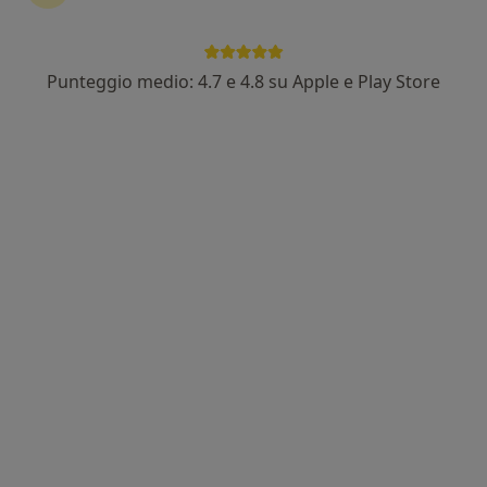
Punteggio medio: 4.7 e 4.8 su Apple e Play Store
Pagamenti online
Dott. Stefano Cipolla
·
Altro
Osteopata
217 recensioni
Via Armando Diaz 54, Desio
•
Mappa
Studio Osteopata Stefano Cipolla
Prima visita osteopatica
70 €
Questo dottore non ha ancora attivato le prenotazioni online presso questo indirizzo.
Chiedi di attivare le prenotazioni online