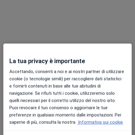
Dott. Nicoló Cottica
·
Altro
Osteopata, Massoterapista
9 recensioni
Via Indipendenza, 33, Meda
•
Mappa
Visite domiciliari Meda- Nicolò Cottica
La tua privacy è importante
Prima visita osteopatica
50 €
Accettando, consenti a noi e ai nostri partner di utilizzare
Questo dottore non ha ancora attivato le prenotazioni online presso questo indirizzo.
cookie (o tecnologie simili) per raccogliere dati statistici
Chiedi di attivare le prenotazioni online
e fornirti contenuti in base alle tue abitudini di
navigazione. Se rifiuti tutti i cookie, utilizzeremo solo
quelli necessari per il corretto utilizzo del nostro sito.
Puoi revocare il tuo consenso o aggiornare le tue
preferenze in qualsiasi momento dalle impostazioni. Per
saperne di più, consulta la nostra
Informativa sui cookie