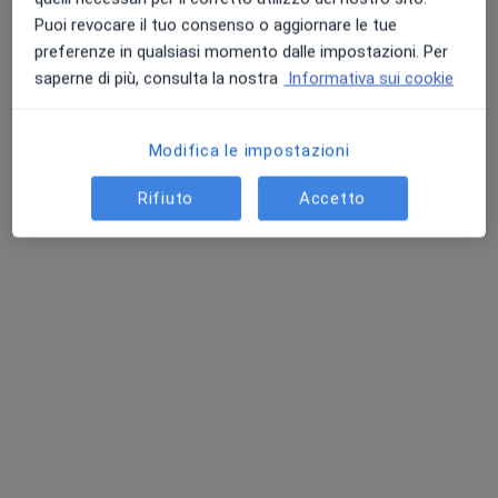
Puoi revocare il tuo consenso o aggiornare le tue
preferenze in qualsiasi momento dalle impostazioni. Per
saperne di più, consulta la nostra
Informativa sui cookie
Dott. Manuel Elia
Modifica le impostazioni
·
Altro
Osteopata, Massofisioterapista, Fisioterapista
Rifiuto
Accetto
22 recensioni
Via Giuseppe Verdi, 201, Montalto Uffugo
•
Mappa
FISIOSTEP MANUEL ELIA
Visita osteopatica
120 €
Questo dottore non ha ancora attivato le prenotazioni online presso questo indirizzo.
Chiedi di attivare le prenotazioni online