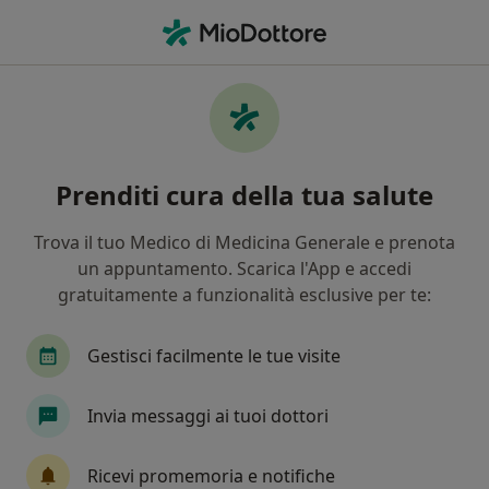
Men
Torcicollo • Cosenza, CS
Filters
• 1
Assicurazione
Map
Specialisti in trattamento Torcicollo a
Prenditi cura della tua salute
Cosenza
In che modo ordiniamo i risultati
Trova il tuo Medico di Medicina Generale e prenota
un appuntamento. Scarica l'App e accedi
gratuitamente a funzionalità esclusive per te:
Che specializzazione stai cercando?
Fisioterapista
Ortopedico
Fisiatra
Ne
Gestisci facilmente le tue visite
Invia messaggi ai tuoi dottori
Ricevi promemoria e notifiche