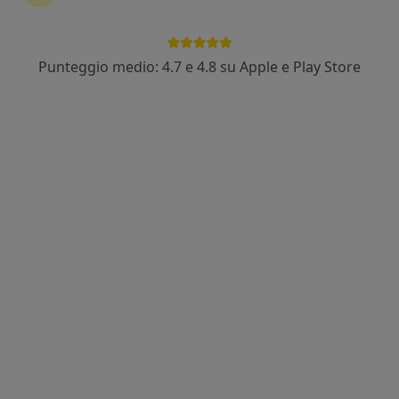
Punteggio medio: 4.7 e 4.8 su Apple e Play Store
Dr. Michele Ferrari
·
Altro
Fisioterapista, Osteopata
Indirizzo
Online
Via Carlo Bilotti, 35, Cosenza
•
Mappa
FISIO time
Fisioterapia
50 €
Questo dottore non ha ancora attivato le prenotazioni online presso questo indirizzo.
Chiedi di attivare le prenotazioni online