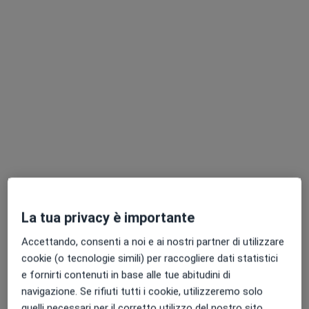
Dr. Michele de Leo
·
Altro
Chiropratico
104 recensioni
Traversa San Proclo 8, Cosenza
•
Mappa
Chiropratica di Michele de Leo & C. S.a.s. - Cosenza
Prima visita chiropratica
150 €
Questo dottore non ha ancora attivato le prenotazioni online presso questo indirizzo.
La tua privacy è importante
Chiedi di attivare le prenotazioni online
Accettando, consenti a noi e ai nostri partner di utilizzare
cookie (o tecnologie simili) per raccogliere dati statistici
e fornirti contenuti in base alle tue abitudini di
navigazione. Se rifiuti tutti i cookie, utilizzeremo solo
quelli necessari per il corretto utilizzo del nostro sito.