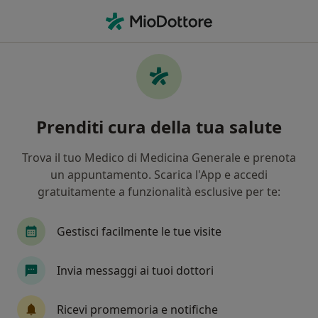
Men
Tonsillite • Portici, NA
Filters
• 1
Mappa
Specialisti in trattamento tonsillite a Portici
Prenditi cura della tua salute
In che modo ordiniamo i risultati
Trova il tuo Medico di Medicina Generale e prenota
un appuntamento. Scarica l'App e accedi
Che specializzazione stai cercando?
gratuitamente a funzionalità esclusive per te:
Pediatra
Otorino
Endocrinologo
Der
Gestisci facilmente le tue visite
Invia messaggi ai tuoi dottori
Ricevi promemoria e notifiche