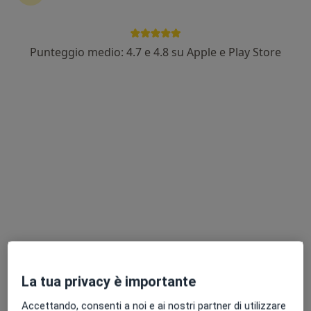
Punteggio medio: 4.7 e 4.8 su Apple e Play Store
Pagamenti online
Dott.ssa Federica Annunziata
·
Altro
Pediatra
16 recensioni
Via Bonaventura Zumbini, Portici
•
Mappa
Visite a domicilio Portici
Visita a domicilio
80 €
Questo dottore non ha ancora attivato le prenotazioni online presso questo indirizzo.
Chiedi di attivare le prenotazioni online
La tua privacy è importante
Accettando, consenti a noi e ai nostri partner di utilizzare