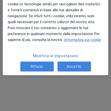
cookie (o tecnologie simili) per raccogliere dati statistici
e fornirti contenuti in base alle tue abitudini di
navigazione. Se rifiuti tutti i cookie, utilizzeremo solo
quelli necessari per il corretto utilizzo del nostro sito.
Dott. Antimo Di Martino
Puoi revocare il tuo consenso o aggiornare le tue
·
Altro
Dermatologo, Allergologo, Pediatra
preferenze in qualsiasi momento dalle impostazioni. Per
480 recensioni
saperne di più, consulta la nostra
Informativa sui cookie
Indirizzo
Online
Modifica le impostazioni
Corso Giuseppe Garibaldi 162, Portici
•
Mappa
Rifiuto
Accetto
Studio Medico Parco Fiore - Portici
Prima visita pediatrica
da 100 €
Questo dottore non ha ancora attivato le prenotazioni online presso questo indirizzo.
Chiedi di attivare le prenotazioni online