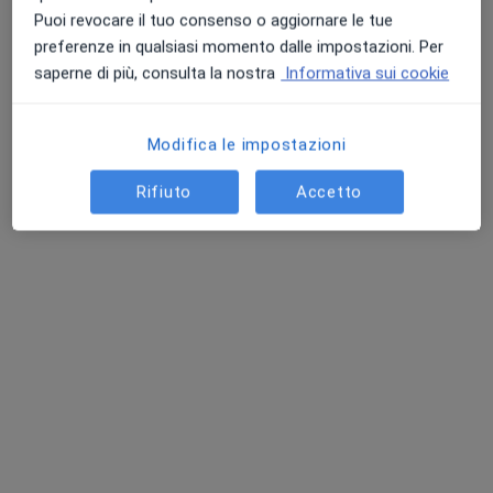
Puoi revocare il tuo consenso o aggiornare le tue
preferenze in qualsiasi momento dalle impostazioni. Per
saperne di più, consulta la nostra
Informativa sui cookie
Modifica le impostazioni
Dr. Diego De Angelis
Pediatra, Nutrizionista, Allergologo
Rifiuto
Accetto
114 recensioni
Indirizzo
Online
Via Cupa dei Marmi, Anzio
•
Mappa
domiciliari anzio
Visita pediatrica
100 €
Questo dottore non ha ancora attivato le prenotazioni online presso questo indirizzo.
Chiedi di attivare le prenotazioni online