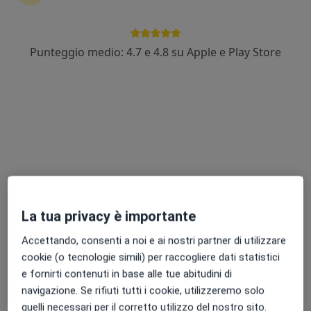
Punteggio medio: 4.7 e 4.8 su Apple e Play Store
Dr. Riccardo Lombardi
·
Altro
Otorino
451 recensioni
Indirizzo 1
Indirizzo 2
Indirizzo 3
Via Ardeatina 538, Anzio
•
Mappa
Medisana Srl
Visita otorinolaringoiatrica
Prezzo non disponibile
La tua privacy è importante
Questo dottore non ha ancora attivato le prenotazioni online presso questo indirizzo.
Accettando, consenti a noi e ai nostri partner di utilizzare
Chiedi di attivare le prenotazioni online
cookie (o tecnologie simili) per raccogliere dati statistici
e fornirti contenuti in base alle tue abitudini di
navigazione. Se rifiuti tutti i cookie, utilizzeremo solo
quelli necessari per il corretto utilizzo del nostro sito.