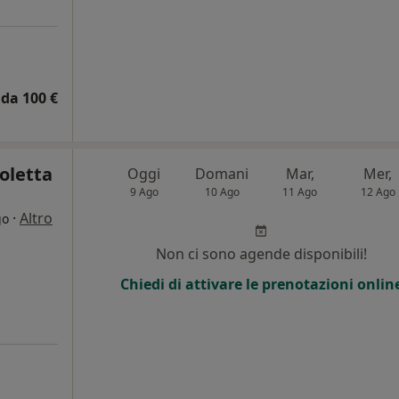
da 100 €
oletta
Oggi
Domani
Mar,
Mer,
9 Ago
10 Ago
11 Ago
12 Ago
·
Altro
go
Non ci sono agende disponibili!
Chiedi di attivare le prenotazioni onlin