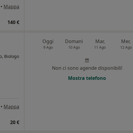
•
Mappa
140 €
Oggi
Domani
Mar,
Mer,
9 Ago
10 Ago
11 Ago
12 Ago
o, Biologo
Non ci sono agende disponibili!
Mostra telefono
•
Mappa
20 €