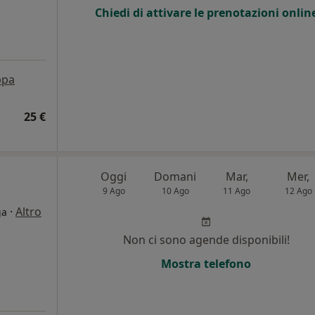
Chiedi di attivare le prenotazioni onlin
pa
25 €
Oggi
Domani
Mar,
Mer,
9 Ago
10 Ago
11 Ago
12 Ago
·
Altro
ga
i
Non ci sono agende disponibili!
Mostra telefono