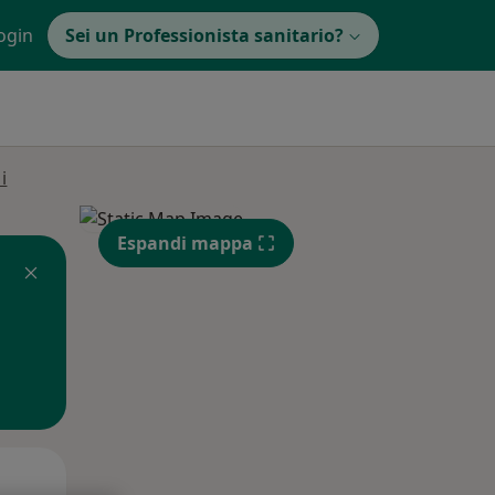
ogin
Sei un Professionista sanitario?
i
Espandi mappa
Gio,
Ven,
Sab,