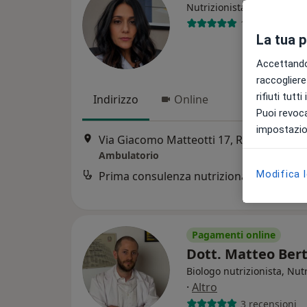
Nutrizionista
152 recension
La tua 
Accettando,
raccogliere 
rifiuti tutt
Indirizzo
Online
Puoi revoca
impostazion
Via Giacomo Matteotti 17, Rosà
•
Mappa
Ambulatorio
Modifica 
Prima consulenza nutrizionale
Pagamenti online
Dott. Matteo Ber
Biologo nutrizionista, Nutr
·
Altro
3 recensioni