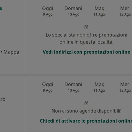
Oggi
Domani
Mar,
Mer,
9 Ago
10 Ago
11 Ago
12 Ago
Lo specialista non offre prenotazioni
online in questa località.
•
Mappa
Vedi indirizzi con prenotazioni online
Oggi
Domani
Mar,
Mer,
9 Ago
10 Ago
11 Ago
12 Ago
tro
Non ci sono agende disponibili!
Chiedi di attivare le prenotazioni onlin