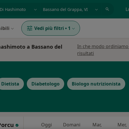
azione, medico, struttura
es: Roma
L
ibili
Vedi più filtri
•
1
i hashimoto a Bassano del
In che modo ordiniamo 
risultati
Dietista
Diabetologo
Biologo nutrizionista
Porcu
Oggi
Domani
Mar,
Mer,