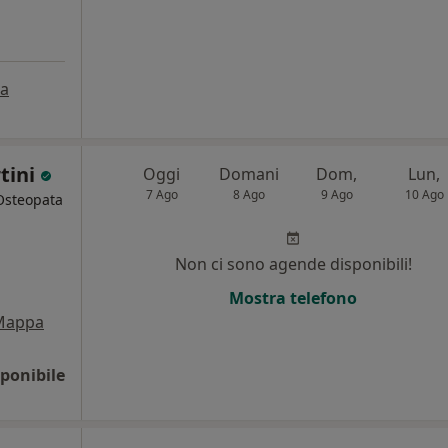
a
tini
Oggi
Domani
Dom,
Lun,
7 Ago
8 Ago
9 Ago
10 Ago
 Osteopata
i
Non ci sono agende disponibili!
Mostra telefono
Mappa
ponibile