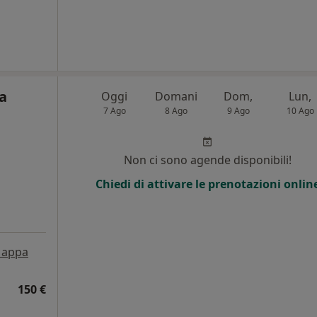
la
Oggi
Domani
Dom,
Lun,
7 Ago
8 Ago
9 Ago
10 Ago
i
Non ci sono agende disponibili!
Chiedi di attivare le prenotazioni onlin
appa
150 €