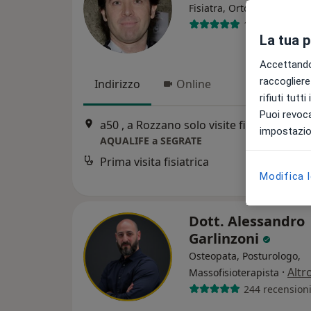
·
Altr
Fisiatra, Ortopedico
167 recension
La tua 
Accettando,
raccogliere 
Indirizzo
Online
rifiuti tutt
Puoi revoca
a50 , a Rozzano solo visite fisiatriche domiciliari mentre a Segrate visite in sede, Rozzano
impostazion
AQUALIFE a SEGRATE
Prima visita fisiatrica
Modifica 
Dott. Alessandro
Garlinzoni
Osteopata, Posturologo,
·
Altr
Massofisioterapista
244 recension