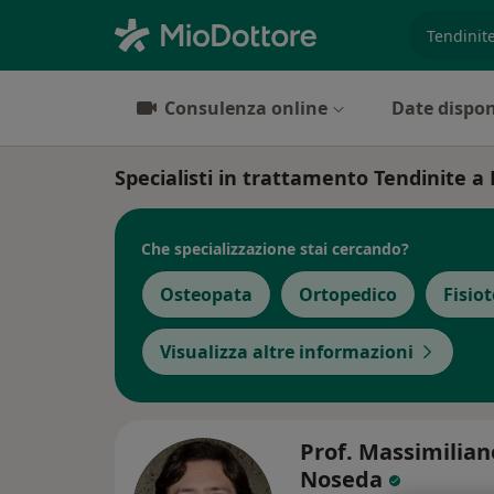
es. prest
Consulenza online
Date dispon
Specialisti in trattamento Tendinite a
Che specializzazione stai cercando?
Osteopata
Ortopedico
Fisio
Visualizza altre informazioni
Prof. Massimilian
Noseda