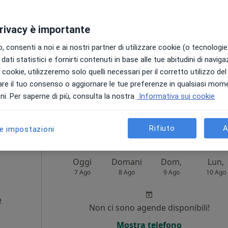
o
i
Non ci sono agende disponibili!
privacy è importante
Chiedi di attivare le prenotazioni onlin
 consenti a noi e ai nostri partner di utilizzare cookie (o tecnologie 
dati statistici e fornirti contenuti in base alle tue abitudini di navig
i i cookie, utilizzeremo solo quelli necessari per il corretto utilizzo de
re il tuo consenso o aggiornare le tue preferenze in qualsiasi mom
•
Mappa
i. Per saperne di più, consulta la nostra
Informativa sui cookie
da 150 €
Rifiuto
A
le impostazioni
Oggi
Domani
Dom,
Lun,
7 Ago
8 Ago
9 Ago
10 Ago
o
Non ci sono agende disponibili!
i
Mostra telefono