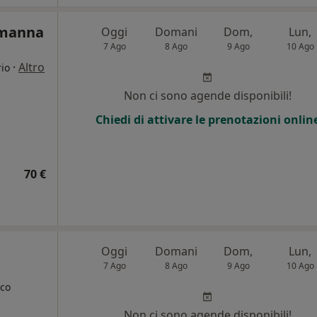
amanna
Oggi
Domani
Dom,
Lun,
7 Ago
8 Ago
9 Ago
10 Ago
·
Altro
rio
Non ci sono agende disponibili!
Chiedi di attivare le prenotazioni onlin
70 €
Oggi
Domani
Dom,
Lun,
7 Ago
8 Ago
9 Ago
10 Ago
ico
Non ci sono agende disponibili!