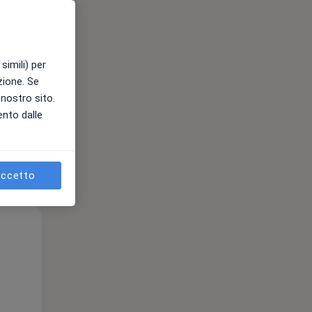
e
simili) per
azione. Se
l nostro sito.
ento dalle
ccetto
Mar,
Mer,
Gio,
11 Ago
12 Ago
13 Ago