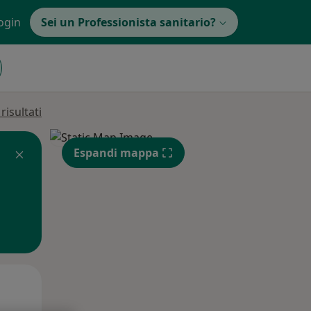
ogin
Sei un Professionista sanitario?
isultati
Espandi mappa
Mar,
Mer,
Gio,
11 Ago
12 Ago
13 Ago