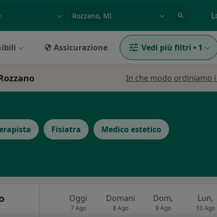
azione, medico, struttura
es: Roma
L
ibili
Assicurazione
Vedi più filtri
•
1
 Rozzano
In che modo ordiniamo i r
terapista
Fisiatra
Medico estetico
o
Oggi
Domani
Dom,
Lun,
7 Ago
8 Ago
9 Ago
10 Ago