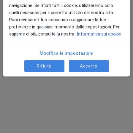
navigazione. Se rifiuti tutti i cookie, utilizzeremo solo
quelli necessari per il corretto utilizzo del nostro sito.
Puoi revocare il tuo consenso o aggiornare le tue
preferenze in qualsiasi momento dalle impostazioni. Per
saperne di più, consulta la nostra
Informativa sui cookie
Dott.ssa Giuseppina Gaudino
Modifica le impostazioni
Pediatra di libera scelta, Allergologa, Pediatra
65 recensioni
Rifiuto
Accetto
Via San Tammaro 53, Villa Literno
•
Mappa
Studio medico pediatrico - Villa Literno
Prima visita allergologica
80 €
Questo dottore non ha ancora attivato le prenotazioni online presso questo indirizzo.
Chiedi di attivare le prenotazioni online