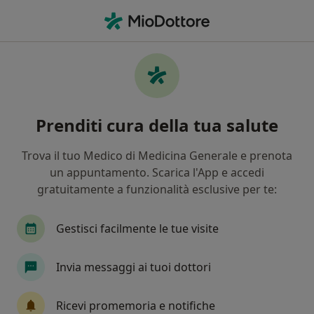
Men
Stipsi • Villa Literno, CE
Filters
• 1
Mappa
Specialisti in trattamento Stipsi a Villa
Prenditi cura della tua salute
Literno
In che modo ordiniamo i risultati
Trova il tuo Medico di Medicina Generale e prenota
un appuntamento. Scarica l'App e accedi
gratuitamente a funzionalità esclusive per te:
Che specializzazione stai cercando?
Nutrizionista
Ginecologo
Endocrinologo
Gestisci facilmente le tue visite
Invia messaggi ai tuoi dottori
Ricevi promemoria e notifiche