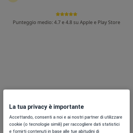
Punteggio medio: 4.7 e 4.8 su Apple e Play Store
Dott. Giuseppe Fabozzi
·
Altro
Nutrizionista
72 recensioni
Indirizzo
Online
Via Fenicolenza 21, Villa Literno
•
Mappa
Studio Privato - Dott. Giuseppe Fabozzi
Analisi bioimpedenziometrica
25 €
Questo dottore non ha ancora attivato le prenotazioni online presso questo indirizzo.
La tua privacy è importante
Chiedi di attivare le prenotazioni online
Accettando, consenti a noi e ai nostri partner di utilizzare
cookie (o tecnologie simili) per raccogliere dati statistici
e fornirti contenuti in base alle tue abitudini di