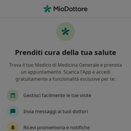
Men
Sovrappeso • Sora, FR
Filters
• 1
Assicurazione
Map
Specialisti in trattamento Sovrappeso a
Prenditi cura della tua salute
Sora
In che modo ordiniamo i risultati
Trova il tuo Medico di Medicina Generale e prenota
un appuntamento. Scarica l'App e accedi
gratuitamente a funzionalità esclusive per te:
Che specializzazione stai cercando?
Nutrizionista
Dietista
Endocrinologo
Gestisci facilmente le tue visite
Invia messaggi ai tuoi dottori
Ricevi promemoria e notifiche