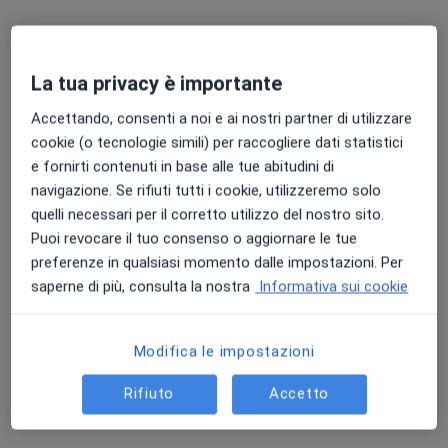
Via Attilio Roccatani, 10-12, Sora
•
Mappa
S-Medical Group
Consulenza di medicina estetica
150 €
La tua privacy è importante
Questo dottore non ha ancora attivato le prenotazioni online presso questo indirizzo.
Accettando, consenti a noi e ai nostri partner di utilizzare
cookie (o tecnologie simili) per raccogliere dati statistici
Chiedi di attivare le prenotazioni online
e fornirti contenuti in base alle tue abitudini di
navigazione. Se rifiuti tutti i cookie, utilizzeremo solo
quelli necessari per il corretto utilizzo del nostro sito.
Puoi revocare il tuo consenso o aggiornare le tue
preferenze in qualsiasi momento dalle impostazioni. Per
saperne di più, consulta la nostra
Informativa sui cookie
Modifica le impostazioni
Dott.ssa Giada Todisco
Rifiuto
Accetto
Nutrizionista, Biologo nutrizionista
611 recensioni