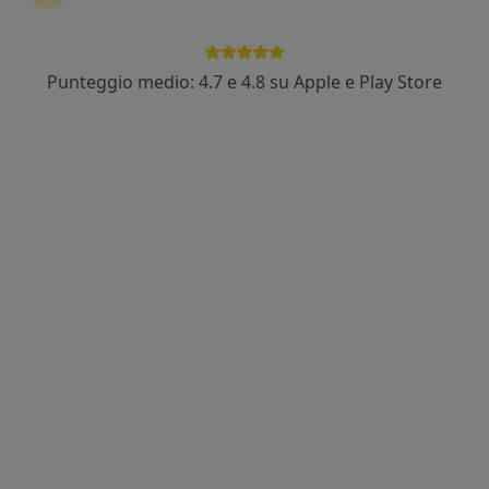
Punteggio medio: 4.7 e 4.8 su Apple e Play Store
Pagamenti online
Dott.ssa Anna Maria Nicoletti
·
Altro
Psicologa, Psicologa clinica, Professional counselor
33 recensioni
Indirizzo
Online
Piazza Indipendenza 13, Sora
•
Mappa
Studio Privato Dott.ssa Anna Maria Nicoletti
Colloquio psicologico
50 €
Questo dottore non ha ancora attivato le prenotazioni online presso questo indirizzo.
Chiedi di attivare le prenotazioni online