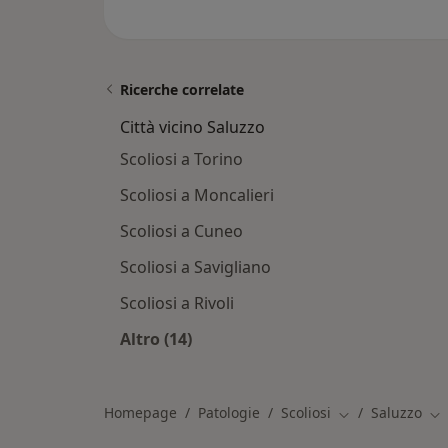
Ricerche correlate
Città vicino Saluzzo
Scoliosi a Torino
Scoliosi a Moncalieri
Scoliosi a Cuneo
Scoliosi a Savigliano
Scoliosi a Rivoli
Altro (14)
Altro nella categoria: Città vicino Sa
Homepage
Patologie
Scoliosi
Saluzzo
Cambia città
Ca