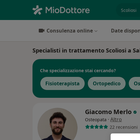
es. prest
Consulenza online
Date dispon
Specialisti in trattamento Scoliosi a S
Che specializzazione stai cercando?
Fisioterapista
Ortopedico
Os
Giacomo Merlo
·
Altro
Osteopata
22 recensioni