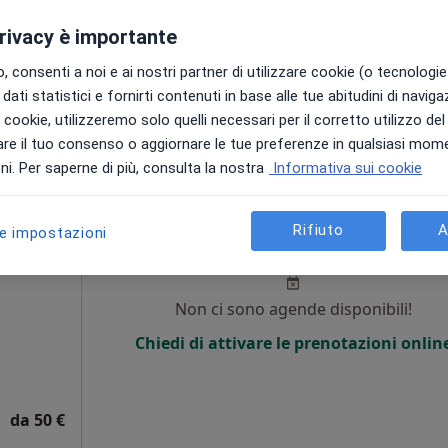
Chiedi di attivare le prenotazioni onlin
privacy è importante
 consenti a noi e ai nostri partner di utilizzare cookie (o tecnologie 
dati statistici e fornirti contenuti in base alle tue abitudini di navig
50 €
i i cookie, utilizzeremo solo quelli necessari per il corretto utilizzo de
re il tuo consenso o aggiornare le tue preferenze in qualsiasi mom
i. Per saperne di più, consulta la nostra
Informativa sui cookie
imar
Oggi
Domani
Dom,
Lun,
Rifiuto
A
le impostazioni
7 Ago
8 Ago
9 Ago
10 Ago
Non ci sono agende disponibili!
Chiedi di attivare le prenotazioni onlin
da 50 €