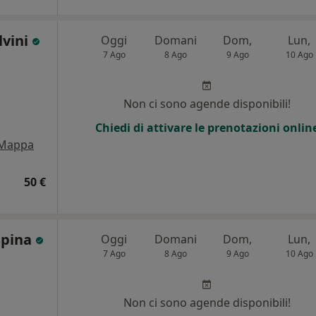
lvini
Oggi
Domani
Dom,
Lun,
7 Ago
8 Ago
9 Ago
10 Ago
Non ci sono agende disponibili!
Chiedi di attivare le prenotazioni onlin
Mappa
50 €
Spina
Oggi
Domani
Dom,
Lun,
7 Ago
8 Ago
9 Ago
10 Ago
Non ci sono agende disponibili!