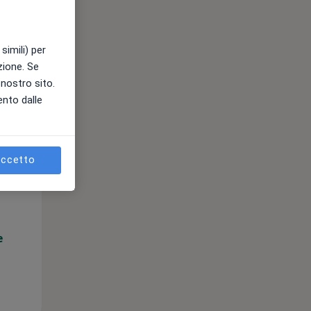
e
simili) per
azione. Se
l nostro sito.
ento dalle
Mar,
Mer,
Gio,
ccetto
11 Ago
12 Ago
13 Ago
e