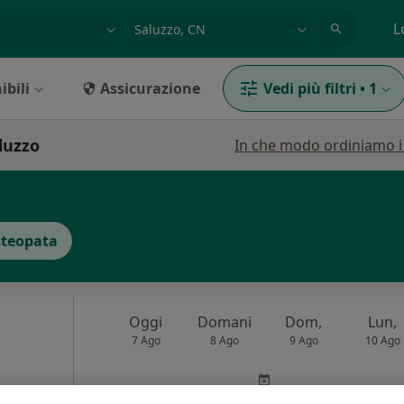
azione, medico, struttura
es: Roma
L
ibili
Assicurazione
Vedi più filtri
•
1
aluzzo
In che modo ordiniamo i r
teopata
Oggi
Domani
Dom,
Lun,
7 Ago
8 Ago
9 Ago
10 Ago
Non ci sono agende disponibili!