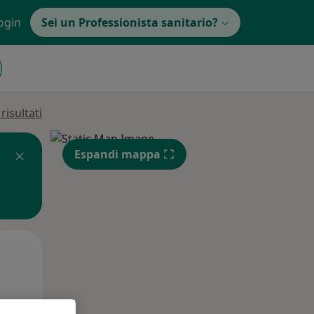
ogin
Sei un Professionista sanitario?
isultati
Espandi mappa
Mar,
Mer,
Gio,
11 Ago
12 Ago
13 Ago