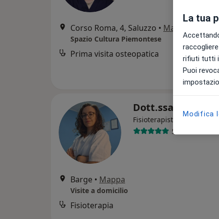
La tua 
Corso Roma, 4, Saluzzo
•
Mappa
Accettando,
Spazio Cultura Piemontese
raccogliere 
Prima visita osteopatica
rifiuti tutt
Puoi revoca
impostazion
Dott.ssa Lucia A
Modifica 
·
Altro
Fisioterapista
5 recensioni
Barge
•
Mappa
Visite a domicilio
Fisioterapia