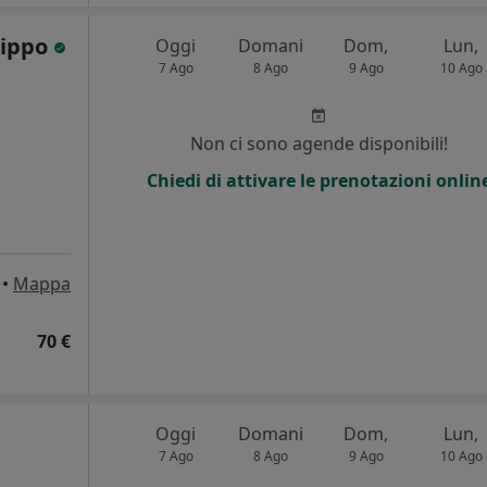
lippo
Oggi
Domani
Dom,
Lun,
7 Ago
8 Ago
9 Ago
10 Ago
i
Non ci sono agende disponibili!
Chiedi di attivare le prenotazioni onlin
•
Mappa
70 €
Oggi
Domani
Dom,
Lun,
7 Ago
8 Ago
9 Ago
10 Ago