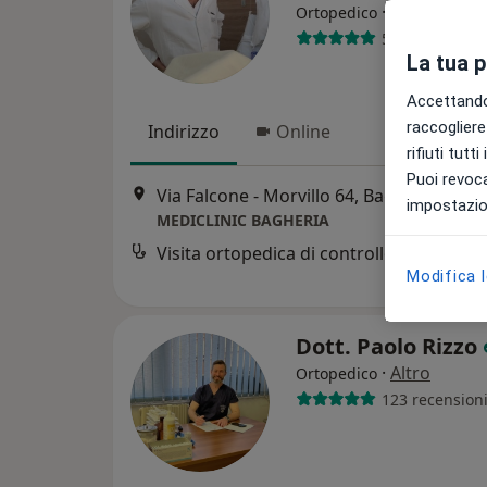
·
Altro
Ortopedico
585 recension
La tua 
Accettando,
raccogliere 
Indirizzo
Online
rifiuti tutt
Puoi revoca
Via Falcone - Morvillo 64, Bagheria
•
Map
impostazion
MEDICLINIC BAGHERIA
Visita ortopedica di controllo
Modifica 
Dott. Paolo Rizzo
·
Altro
Ortopedico
123 recension