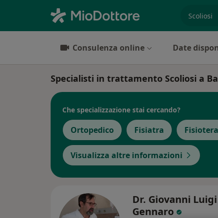
es. prest
Consulenza online
Date dispon
Specialisti in trattamento Scoliosi a B
Che specializzazione stai cercando?
Ortopedico
Fisiatra
Fisioter
Visualizza altre informazioni
Dr. Giovanni Luigi
Gennaro