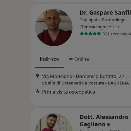
Dr. Gaspare Sanfi
Osteopata, Posturologo,
·
Altro
Chinesiologo
321 recension
Indirizzo
Online
Via Monsignor Domenico Buttitta, 22 90011 Bagheria (PA), Bagheria
Studio di Osteopatia e Postura - BAGHERIA
Prima visita osteopatica
Dott. Alessandro
Gagliano