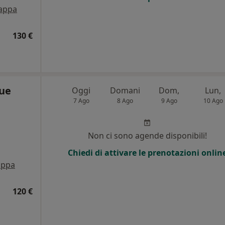
appa
130 €
ue
Oggi
Domani
Dom,
Lun,
7 Ago
8 Ago
9 Ago
10 Ago
i
Non ci sono agende disponibili!
Chiedi di attivare le prenotazioni onlin
ppa
120 €