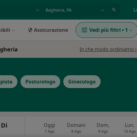
azione, medico, struttura
es: Roma
L
ibili
Assicurazione
Vedi più filtri
•
1
agheria
In che modo ordiniamo i r
apista
Posturologo
Ginecologo
 Di
Oggi
Domani
Dom,
Lun,
7 Ago
8 Ago
9 Ago
10 Ago