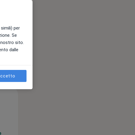
e
simili) per
azione. Se
l nostro sito.
ento dalle
ccetto
Mar,
Mer,
Gio,
11 Ago
12 Ago
13 Ago
e