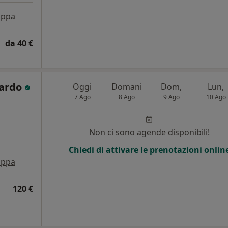
ppa
da 40 €
Pardo
Oggi
Domani
Dom,
Lun,
7 Ago
8 Ago
9 Ago
10 Ago
Non ci sono agende disponibili!
Chiedi di attivare le prenotazioni onlin
ppa
120 €