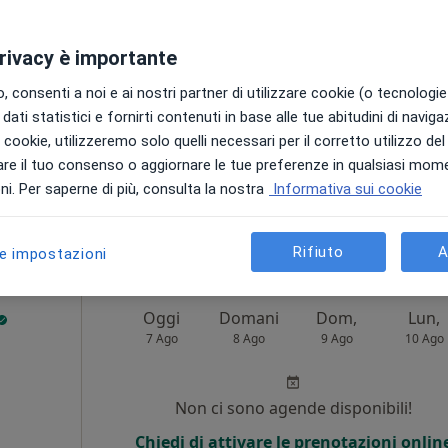
i
Non ci sono agende disponibili!
privacy è importante
Chiedi di attivare le prenotazioni onlin
 consenti a noi e ai nostri partner di utilizzare cookie (o tecnologie 
dati statistici e fornirti contenuti in base alle tue abitudini di navig
i i cookie, utilizzeremo solo quelli necessari per il corretto utilizzo de
re il tuo consenso o aggiornare le tue preferenze in qualsiasi mom
pa
i. Per saperne di più, consulta la nostra
Informativa sui cookie
148 €
Rifiuto
A
le impostazioni
Oggi
Domani
Dom,
Lun,
7 Ago
8 Ago
9 Ago
10 Ago
i
Non ci sono agende disponibili!
Chiedi di attivare le prenotazioni onlin