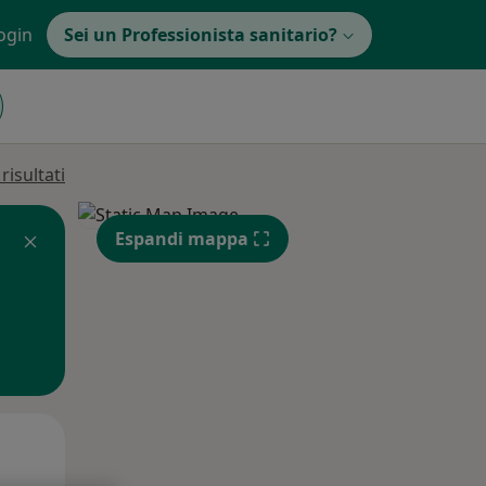
ogin
Sei un Professionista sanitario?
isultati
Espandi mappa
Mar,
Mer,
Gio,
11 Ago
12 Ago
13 Ago