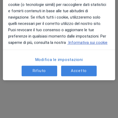
cookie (o tecnologie simili) per raccogliere dati statistici
e fornirti contenuti in base alle tue abitudini di
navigazione. Se rifiuti tutti i cookie, utilizzeremo solo
quelli necessari per il corretto utilizzo del nostro sito.
Puoi revocare il tuo consenso o aggiornare le tue
preferenze in qualsiasi momento dalle impostazioni. Per
saperne di più, consulta la nostra
Informativa sui cookie
Dr. Raffaele Borghi
·
Altro
Ortopedico
Modifica le impostazioni
363 recensioni
Rifiuto
Accetto
Via le Corbusier, 41-43, 48124 Ravenna RA, Ravenna
•
Mappa
Ravenna Medical Center
Visita ortopedica
130 €
Questo dottore non ha ancora attivato le prenotazioni online presso questo indirizzo.
Chiedi di attivare le prenotazioni online