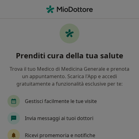
Men
Sciatalgia • Ravenna, RA
Filters
• 1
Assicurazione
Map
Specialisti in trattamento Sciatalgia a
Prenditi cura della tua salute
Ravenna
In che modo ordiniamo i risultati
Trova il tuo Medico di Medicina Generale e prenota
un appuntamento. Scarica l'App e accedi
gratuitamente a funzionalità esclusive per te:
Che specializzazione stai cercando?
Ortopedico
Medico di medicina generale
Gestisci facilmente le tue visite
Invia messaggi ai tuoi dottori
Ricevi promemoria e notifiche