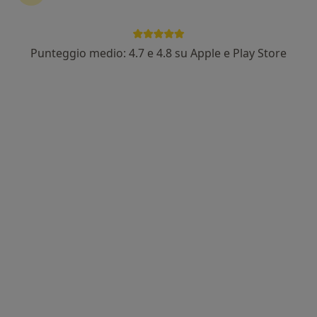
Punteggio medio: 4.7 e 4.8 su Apple e Play Store
Dott.ssa Milena Cannuccia
·
Altro
Neurologa
38 recensioni
Via le Corbusier, 41, Ravenna
•
Mappa
GVM RAVENNA
Prima visita neurologica
130 €
Questo dottore non ha ancora attivato le prenotazioni online presso questo indirizzo.
Chiedi di attivare le prenotazioni online