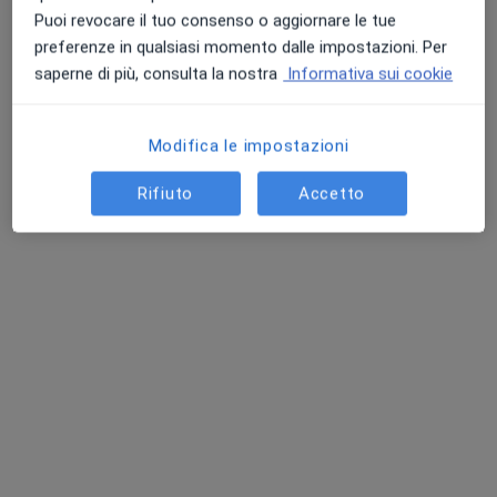
Puoi revocare il tuo consenso o aggiornare le tue
preferenze in qualsiasi momento dalle impostazioni. Per
saperne di più, consulta la nostra
Informativa sui cookie
Modifica le impostazioni
Dr. Alberto Riccardo Bona
Rifiuto
Accetto
·
Altro
Neurochirurgo
98 recensioni
Via Zanebaldo Gocciadoro, 12, Cortemaggiore
•
Mappa
SOLUZIONE SALUTE
Prima visita neurochirurgica
140 €
Questo dottore non ha ancora attivato le prenotazioni online presso questo indirizzo.
Chiedi di attivare le prenotazioni online