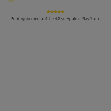
Punteggio medio: 4.7 e 4.8 su Apple e Play Store
Dr. Aldo Ampollini
·
Altro
Ortopedico, Chirurgo
54 recensioni
V. San G. Bosco n° 2, Fiorenzuola d'Arda
•
Mappa
CLINICO POLIAMBULATORIO E RIABILITAZIONE
Prima visita ortopedica
Prezzo non disponibile
Questo dottore non ha ancora attivato le prenotazioni online presso questo indirizzo.
Chiedi di attivare le prenotazioni online