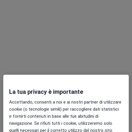
Dr. Giovanni Romeo
·
Altro
Ortopedico
203 recensioni
Indirizzo
Online
Via Zanebaldo Gocciadoro, 12, Cortemaggiore
•
Mappa
SOLUZIONE SALUTE
Visita ortopedica piede/caviglia
130 €
La tua privacy è importante
Questo dottore non ha ancora attivato le prenotazioni online presso questo indirizzo.
Accettando, consenti a noi e ai nostri partner di utilizzare
cookie (o tecnologie simili) per raccogliere dati statistici
Chiedi di attivare le prenotazioni online
e fornirti contenuti in base alle tue abitudini di
navigazione. Se rifiuti tutti i cookie, utilizzeremo solo
quelli necessari per il corretto utilizzo del nostro sito.