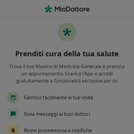
Men
Sciatalgia • Cortemaggiore, PC
Filters
• 1
Mappa
Specialisti in trattamento Sciatalgia a
Prenditi cura della tua salute
Cortemaggiore
In che modo ordiniamo i risultati
Trova il tuo Medico di Medicina Generale e prenota
un appuntamento. Scarica l'App e accedi
gratuitamente a funzionalità esclusive per te:
Che specializzazione stai cercando?
Ortopedico
Osteopata
Neurochirurgo
Gestisci facilmente le tue visite
Invia messaggi ai tuoi dottori
Ricevi promemoria e notifiche