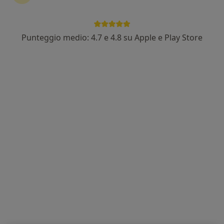
Punteggio medio: 4.7 e 4.8 su Apple e Play Store
Pagamenti online
Dr. Giulio Lombardi
·
Altro
Fisioterapista
53 recensioni
Indirizzo 1
Indirizzo 2
Online
Via Antonio Gramsci 7, Signa
•
Mappa
G.Lab Studio fisioterapico
Fisioterapia
50 €
Questo dottore non ha ancora attivato le prenotazioni online presso questo indirizzo.
Chiedi di attivare le prenotazioni online