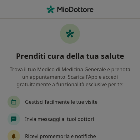
Men
Rottura Della Cuffia Dei Rotatori • Signa, FI
Filters
• 1
Mappa
Specialisti in trattamento Rottura della
Prenditi cura della tua salute
cuffia dei rotatori a Signa
In che modo ordiniamo i risultati
Trova il tuo Medico di Medicina Generale e prenota
un appuntamento. Scarica l'App e accedi
gratuitamente a funzionalità esclusive per te:
Che specializzazione stai cercando?
Fisioterapista
Chinesiologo
Osteopata
Gestisci facilmente le tue visite
Invia messaggi ai tuoi dottori
Ricevi promemoria e notifiche