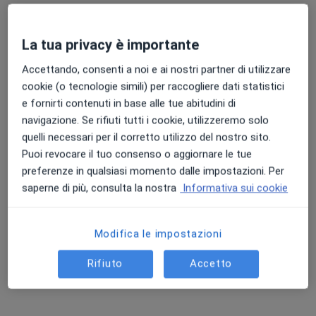
La tua privacy è importante
Accettando, consenti a noi e ai nostri partner di utilizzare
cookie (o tecnologie simili) per raccogliere dati statistici
e fornirti contenuti in base alle tue abitudini di
navigazione. Se rifiuti tutti i cookie, utilizzeremo solo
quelli necessari per il corretto utilizzo del nostro sito.
Pagamenti online
Puoi revocare il tuo consenso o aggiornare le tue
Dott. Gianluca Maresca
preferenze in qualsiasi momento dalle impostazioni. Per
·
Altro
Osteopata, Fisioterapista, Chinesiologo
saperne di più, consulta la nostra
Informativa sui cookie
56 recensioni
Via del Angiolini 3, Signa
•
Mappa
Happy Move
Modifica le impostazioni
Fisioterapia
40 €
Rifiuto
Accetto
Questo dottore non ha ancora attivato le prenotazioni online presso questo indirizzo.
Chiedi di attivare le prenotazioni online