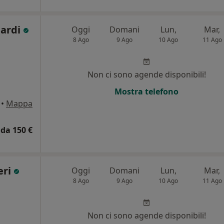
bardi
Oggi
Domani
Lun,
Mar,
8 Ago
9 Ago
10 Ago
11 Ago
Non ci sono agende disponibili!
Mostra telefono
•
Mappa
da 150 €
eri
Oggi
Domani
Lun,
Mar,
8 Ago
9 Ago
10 Ago
11 Ago
Non ci sono agende disponibili!