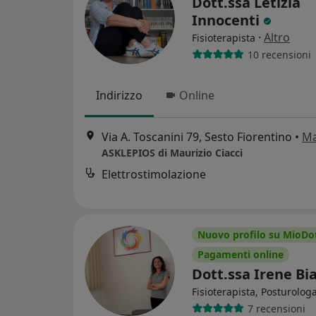
Dott.ssa Letizia
Innocenti
·
Altro
Fisioterapista
10 recensioni
Indirizzo
Online
Via A. Toscanini 79, Sesto Fiorentino
•
M
ASKLEPIOS di Maurizio Ciacci
Elettrostimolazione
Nuovo profilo su MioDo
Pagamenti online
Dott.ssa Irene Bi
Fisioterapista, Posturolog
7 recensioni