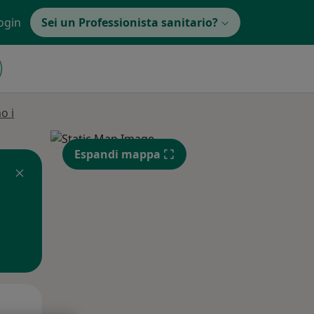
ogin
Sei un Professionista sanitario?
o i
Espandi mappa
Mer,
Gio,
Ven,