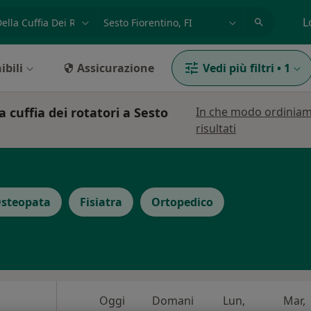
azione, medico, struttura
es: Roma
L
ibili
Assicurazione
Vedi più filtri
•
1
a cuffia dei rotatori a Sesto
In che modo ordiniam
risultati
steopata
Fisiatra
Ortopedico
Oggi
Domani
Lun,
Mar,