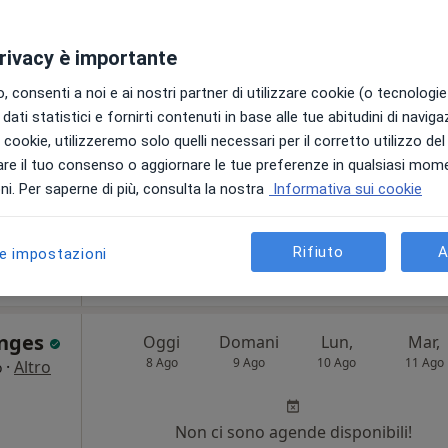
8 Ago
9 Ago
10 Ago
11 Ago
·
Altro
privacy è importante
i
Non ci sono agende disponibili!
 consenti a noi e ai nostri partner di utilizzare cookie (o tecnologie 
Chiedi di attivare le prenotazioni onlin
dati statistici e fornirti contenuti in base alle tue abitudini di navig
i i cookie, utilizzeremo solo quelli necessari per il corretto utilizzo de
re il tuo consenso o aggiornare le tue preferenze in qualsiasi mom
i. Per saperne di più, consulta la nostra
Informativa sui cookie
•
Mappa
Studio 3H - Fisioterapia Manipolativa Ortopedica e Pediatrica- Dr.ssa Veronica Pennella
Rifiuto
A
le impostazioni
75 €
anges
Oggi
Domani
Lun,
Mar,
8 Ago
9 Ago
10 Ago
11 Ago
·
Altro
o
i
Non ci sono agende disponibili!