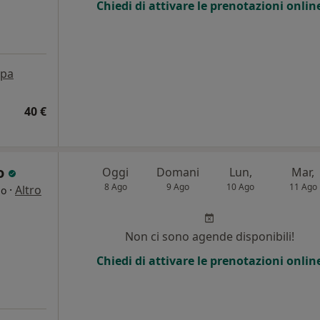
Chiedi di attivare le prenotazioni onlin
pa
40 €
ro
Oggi
Domani
Lun,
Mar,
8 Ago
9 Ago
10 Ago
11 Ago
·
Altro
go
Non ci sono agende disponibili!
Chiedi di attivare le prenotazioni onlin