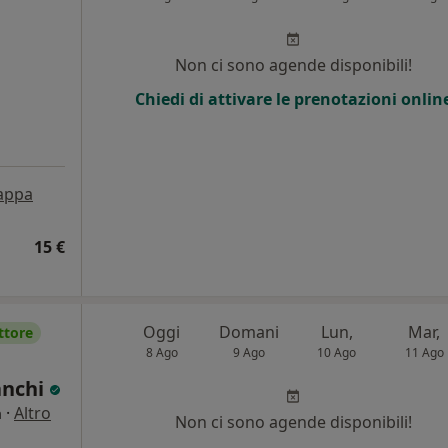
Non ci sono agende disponibili!
Chiedi di attivare le prenotazioni onlin
appa
15 €
Oggi
Domani
Lun,
Mar,
ttore
8 Ago
9 Ago
10 Ago
11 Ago
anchi
·
Altro
a
Non ci sono agende disponibili!