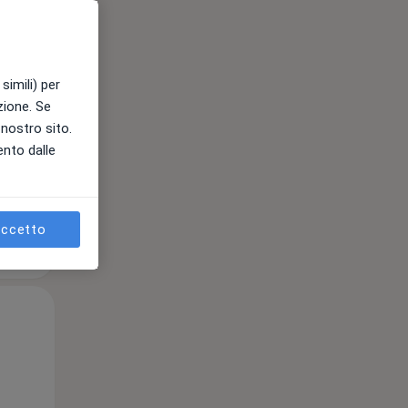
12 Ago
13 Ago
14 Ago
simili) per
e
azione. Se
l nostro sito.
ento dalle
ccetto
Mer,
Gio,
Ven,
12 Ago
13 Ago
14 Ago