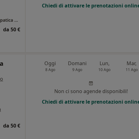
Chiedi di attivare le prenotazioni onlin
BioPhysioTech - Fisioterapia e Terapia Osteopatica Firenze
da 50 €
ca
Oggi
Domani
Lun,
Mar,
8 Ago
9 Ago
10 Ago
11 Ago
ro
i
Non ci sono agende disponibili!
Chiedi di attivare le prenotazioni onlin
a
da 50 €