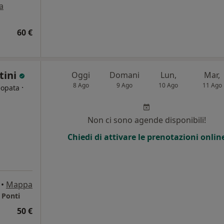
a
60 €
tini
Oggi
Domani
Lun,
Mar,
8 Ago
9 Ago
10 Ago
11 Ago
·
eopata
Non ci sono agende disponibili!
Chiedi di attivare le prenotazioni onlin
•
Mappa
 Ponti
50 €