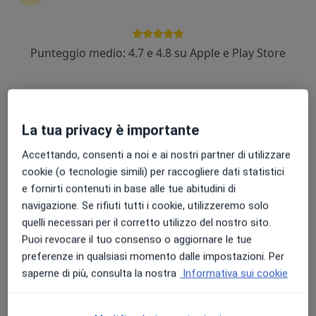
Punteggio medio: 4.7 e 4.8 su Apple e Play Store
Dott. Pietro Balloi
·
Altro
Dietologo, Nutrizionista, Dietista
27 recensioni
La tua privacy è importante
Indirizzo
Online
Accettando, consenti a noi e ai nostri partner di utilizzare
cookie (o tecnologie simili) per raccogliere dati statistici
Via Carlo Sanna, Senorbì
•
Mappa
e fornirti contenuti in base alle tue abitudini di
DentalTec
navigazione. Se rifiuti tutti i cookie, utilizzeremo solo
Dieta personalizzata
100 €
quelli necessari per il corretto utilizzo del nostro sito.
Puoi revocare il tuo consenso o aggiornare le tue
Questo dottore non ha ancora attivato le prenotazioni online presso questo indirizzo.
preferenze in qualsiasi momento dalle impostazioni. Per
Chiedi di attivare le prenotazioni online
saperne di più, consulta la nostra
Informativa sui cookie