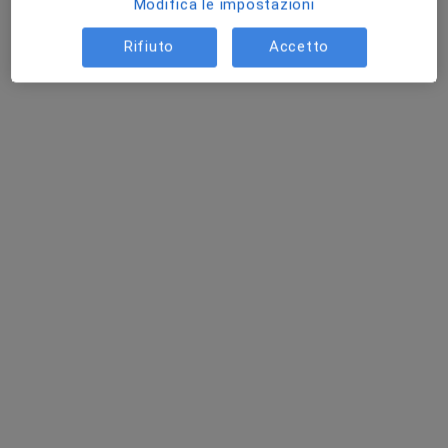
Modifica le impostazioni
Rifiuto
Accetto
Dr. Claudio Canalis
·
Altro
Dietologo, Nutrizionista, Chirurgo generale
123 recensioni
Via atzeni 7, Senorbì
•
Mappa
Studio Medico Dr. Canalis - Senorbì
Prima visita dietologica
da 80 €
Questo dottore non ha ancora attivato le prenotazioni online presso questo indirizzo.
Chiedi di attivare le prenotazioni online