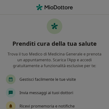
Men
Piede Piatto • Mozzecane, VR
Filters
• 1
Assicurazione
Map
Specialisti in trattamento Piede piatto a
Prenditi cura della tua salute
Mozzecane
In che modo ordiniamo i risultati
Trova il tuo Medico di Medicina Generale e prenota
un appuntamento. Scarica l'App e accedi
gratuitamente a funzionalità esclusive per te:
Che specializzazione stai cercando?
Ortopedico
Endocrinologo
Proctologo
Gestisci facilmente le tue visite
Invia messaggi ai tuoi dottori
Ricevi promemoria e notifiche