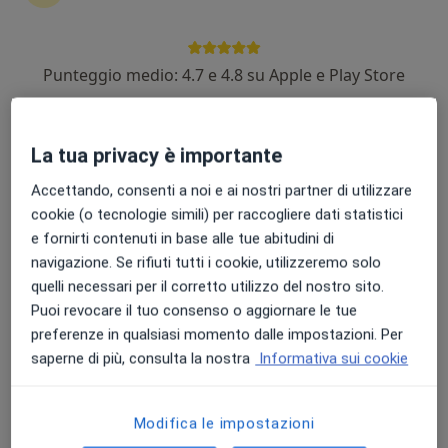
Punteggio medio: 4.7 e 4.8 su Apple e Play Store
Dott. Davide Calzi
·
Altro
Ortopedico, Ecografista
18 recensioni
La tua privacy è importante
Accettando, consenti a noi e ai nostri partner di utilizzare
Indirizzo
Online
cookie (o tecnologie simili) per raccogliere dati statistici
e fornirti contenuti in base alle tue abitudini di
Via Guglielmo Marconi 28, Villafranca di Verona
•
Mappa
navigazione. Se rifiuti tutti i cookie, utilizzeremo solo
Studio Salute - Centro Medico Sportivo
quelli necessari per il corretto utilizzo del nostro sito.
Visita ortopedica
120 €
Puoi revocare il tuo consenso o aggiornare le tue
preferenze in qualsiasi momento dalle impostazioni. Per
Questo dottore non ha ancora attivato le prenotazioni online presso questo indirizzo.
saperne di più, consulta la nostra
Informativa sui cookie
Chiedi di attivare le prenotazioni online
Modifica le impostazioni