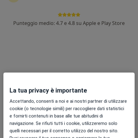
Punteggio medio: 4.7 e 4.8 su Apple e Play Store
Dott. Gaetano Davide Drago
·
Altro
Otorino
441 recensioni
Via Giovanni Lavaggi 121, Augusta
•
Mappa
Centro Polidiagnostico Coco CPC
Prima visita otorinolaringoiatrica
85 €
Questo dottore non ha ancora attivato le prenotazioni online presso questo indirizzo.
La tua privacy è importante
Chiedi di attivare le prenotazioni online
Accettando, consenti a noi e ai nostri partner di utilizzare
cookie (o tecnologie simili) per raccogliere dati statistici
e fornirti contenuti in base alle tue abitudini di
navigazione. Se rifiuti tutti i cookie, utilizzeremo solo
quelli necessari per il corretto utilizzo del nostro sito.