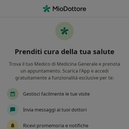
Men
Otalgia • Augusta, SR
Filters
• 1
Assicurazione
Map
Specialisti in trattamento Otalgia a Augusta
Prenditi cura della tua salute
In che modo ordiniamo i risultati
Trova il tuo Medico di Medicina Generale e prenota
un appuntamento. Scarica l'App e accedi
Che specializzazione stai cercando?
gratuitamente a funzionalità esclusive per te:
Otorino
Allergologo
Endocrinologo
U
Gestisci facilmente le tue visite
Invia messaggi ai tuoi dottori
Ricevi promemoria e notifiche