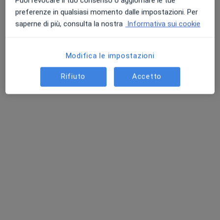
Puoi revocare il tuo consenso o aggiornare le tue
preferenze in qualsiasi momento dalle impostazioni. Per
saperne di più, consulta la nostra
Informativa sui cookie
Dott. Renato Cappuccio
·
Altro
Otorino
Modifica le impostazioni
10 recensioni
Rifiuto
Accetto
Via Giovanni Lavaggi 121, Augusta
•
Mappa
Centro Polidiagnostico Coco CPC
Visita otorinolaringoiatrica
85 €
Questo dottore non ha ancora attivato le prenotazioni online presso questo indirizzo.
Chiedi di attivare le prenotazioni online