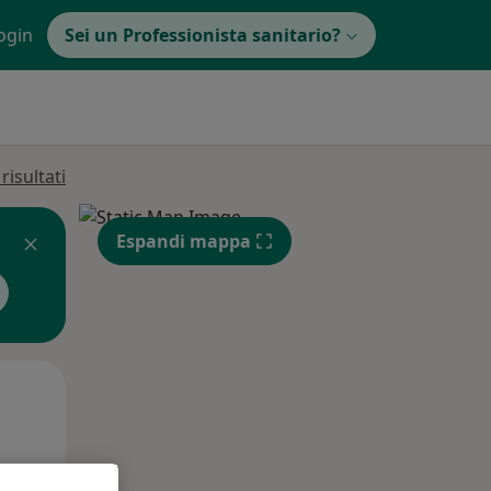
ogin
Sei un Professionista sanitario?
isultati
Espandi mappa
Gio,
Ven,
Sab,
13 Ago
14 Ago
15 Ago