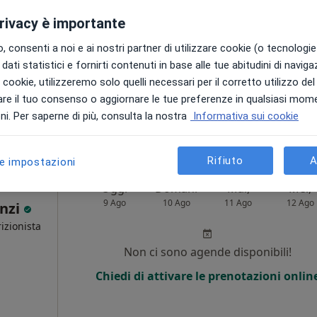
privacy è importante
Chiedi di attivare le prenotazioni onlin
 consenti a noi e ai nostri partner di utilizzare cookie (o tecnologie 
dati statistici e fornirti contenuti in base alle tue abitudini di navig
i i cookie, utilizzeremo solo quelli necessari per il corretto utilizzo de
re il tuo consenso o aggiornare le tue preferenze in qualsiasi mom
i. Per saperne di più, consulta la nostra
Informativa sui cookie
88 €
Rifiuto
A
le impostazioni
Oggi
Domani
Mar,
Mer,
9 Ago
10 Ago
11 Ago
12 Ago
enzi
izionista
Non ci sono agende disponibili!
i
Chiedi di attivare le prenotazioni onlin