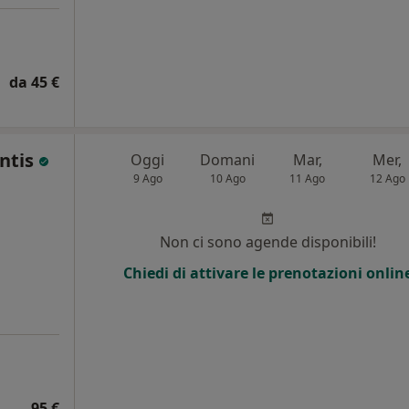
da 45 €
entis
Oggi
Domani
Mar,
Mer,
9 Ago
10 Ago
11 Ago
12 Ago
Non ci sono agende disponibili!
Chiedi di attivare le prenotazioni onlin
95 €