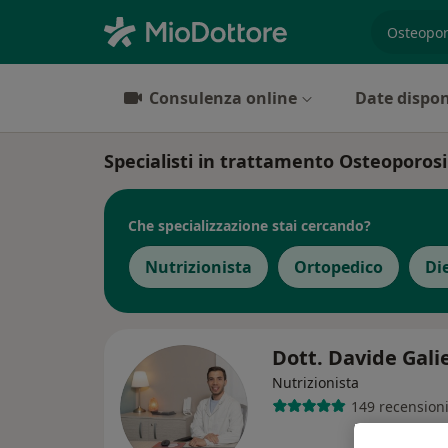
es. prest
Consulenza online
Date dispon
Specialisti in trattamento Osteoporosi
Che specializzazione stai cercando?
Nutrizionista
Ortopedico
Di
Dott. Davide Gali
Nutrizionista
149 recension