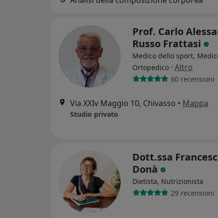
Analisi della composizione corporea
Prof. Carlo Aless
Russo Frattasi
Medico dello sport, Medic
·
Altro
Ortopedico
60 recensioni
Via XXIv Maggio 10, Chivasso
•
Mappa
Studio privato
Dott.ssa Frances
Donà
Dietista, Nutrizionista
29 recensioni