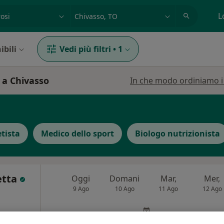
azione, medico, struttura
es: Roma
L
ibili
Vedi più filtri
•
1
 a Chivasso
In che modo ordiniamo i r
etista
Medico dello sport
Biologo nutrizionista
etta
Oggi
Domani
Mar,
Mer,
9 Ago
10 Ago
11 Ago
12 Ago
i
Non ci sono agende disponibili!