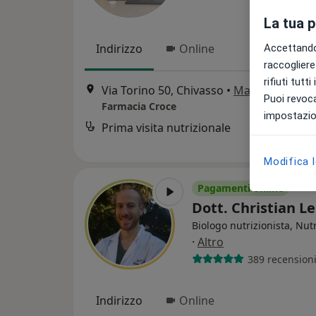
La tua 
Indirizzo
Online
Accettando,
raccogliere 
rifiuti tutt
Via Torino 50, Chivasso
•
Mappa
Puoi revoca
Farmacia Croce
impostazion
Prima visita nutrizionale
Modifica 
Pagamenti online
Dott. Christian L
Biologo nutrizionista, Nutr
·
Altro
389 recension
Indirizzo
Online