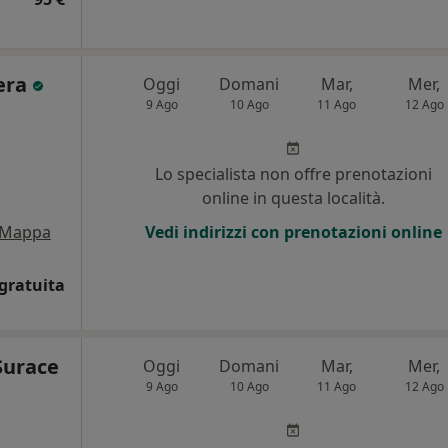
iera
Oggi
Domani
Mar,
Mer,
9 Ago
10 Ago
11 Ago
12 Ago
i
Lo specialista non offre prenotazioni
online in questa località.
Mappa
Vedi indirizzi con prenotazioni online
gratuita
 Surace
Oggi
Domani
Mar,
Mer,
9 Ago
10 Ago
11 Ago
12 Ago