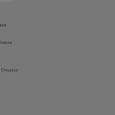
asso
ivasso
a Chivasso
: Patologie correlate a Chivasso