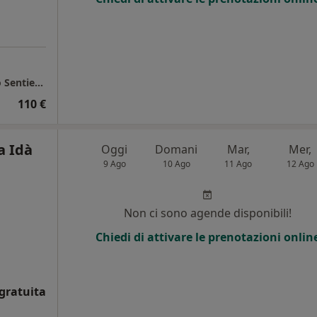
Dott.ssa dietista Francesca De Donà - presso Sentieri di cura
110 €
a Idà
Oggi
Domani
Mar,
Mer,
9 Ago
10 Ago
11 Ago
12 Ago
Non ci sono agende disponibili!
Chiedi di attivare le prenotazioni onlin
gratuita