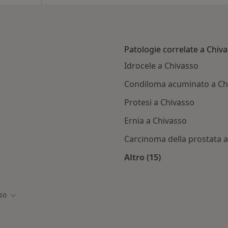
Patologie correlate a Chiv
Idrocele a Chivasso
Condiloma acuminato a Ch
Protesi a Chivasso
Ernia a Chivasso
Carcinoma della prostata 
Altro (15)
ivasso
Altro nella categoria
so
à
Cambia città