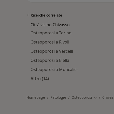
Ricerche correlate
Città vicino Chivasso
Osteoporosi a Torino
Osteoporosi a Rivoli
Osteoporosi a Vercelli
Osteoporosi a Biella
Osteoporosi a Moncalieri
Altro (14)
Altro nella categoria: Città vicino Ch
Homepage
Patologie
Osteoporosi
Chivas
Cambia citt