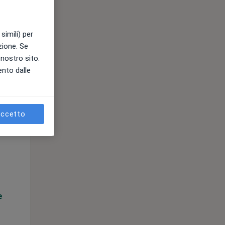
e
simili) per
azione. Se
l nostro sito.
ento dalle
ccetto
Gio,
Ven,
Sab,
13 Ago
14 Ago
15 Ago
e