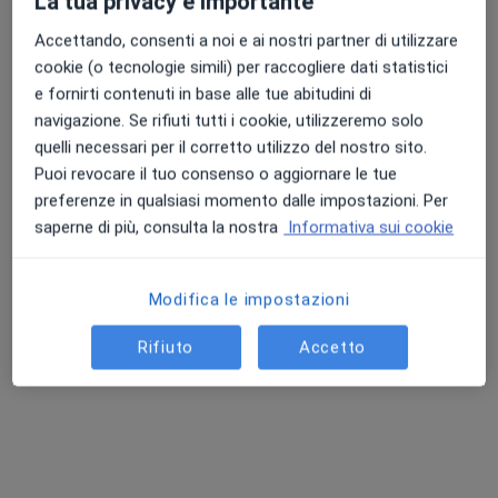
La tua privacy è importante
Chiedi di attivare le prenotazioni online
Accettando, consenti a noi e ai nostri partner di utilizzare
cookie (o tecnologie simili) per raccogliere dati statistici
e fornirti contenuti in base alle tue abitudini di
navigazione. Se rifiuti tutti i cookie, utilizzeremo solo
quelli necessari per il corretto utilizzo del nostro sito.
Puoi revocare il tuo consenso o aggiornare le tue
preferenze in qualsiasi momento dalle impostazioni. Per
saperne di più, consulta la nostra
Informativa sui cookie
Dott.ssa Matilde Morin
Dietista, Nutrizionista
Modifica le impostazioni
129 recensioni
Rifiuto
Accetto
Indirizzo 1
Indirizzo 2
Indirizzo 3
Online
Viale Stazione, 36, Marostica
•
Mappa
Centro Me prelievi
Prima visita dietistica
100 €