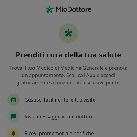
Men
Osteoporosi • Bassano del Grappa, VI
Filters
• 1
Mappa
Specialisti in trattamento Osteoporosi a
Prenditi cura della tua salute
Bassano del Grappa
In che modo ordiniamo i risultati
Trova il tuo Medico di Medicina Generale e prenota
un appuntamento. Scarica l'App e accedi
gratuitamente a funzionalità esclusive per te:
Che specializzazione stai cercando?
Nutrizionista
Dietista
Agopuntore
F
Gestisci facilmente le tue visite
Invia messaggi ai tuoi dottori
Ricevi promemoria e notifiche