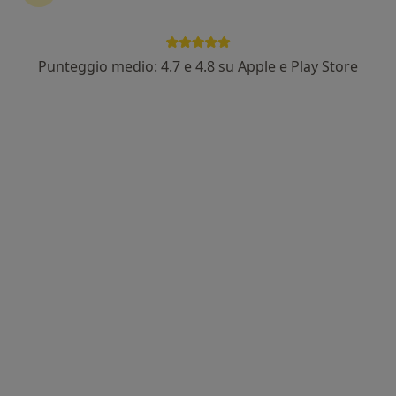
Punteggio medio: 4.7 e 4.8 su Apple e Play Store
Dr. Matteo Scattola
·
Altro
Nutrizionista
112 recensioni
Indirizzo 1
Indirizzo 2
Indirizzo 3
Online
Viale San Giuseppe 114, Cassola
•
Mappa
Studio di Nutrizione - San Giuseppe di Cassola
Analisi della composizione corporea
35 €
Questo dottore non ha ancora attivato le prenotazioni online presso questo indirizzo.
Chiedi di attivare le prenotazioni online