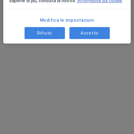
saperne di più, consulta la nostra
Informativa sui cookie
Modifica le impostazioni
Rifiuto
Accetto
Dott.ssa Daniela Ingannè
·
Altro
Diabetologa, Endocrinologa, Dietologa
51 recensioni
Indirizzo
Online
Via Longo, 7, Nicolosi
•
Mappa
Centro Salute Colosseo
Visita diabetologica
100 €
Questo dottore non ha ancora attivato le prenotazioni online presso questo indirizzo.