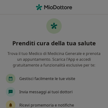
Men
Obesità • Nicolosi, CT
Filters
• 1
Mappa
Specialisti in trattamento Obesità a Nicolosi
Prenditi cura della tua salute
In che modo ordiniamo i risultati
Trova il tuo Medico di Medicina Generale e prenota
un appuntamento. Scarica l'App e accedi
Che specializzazione stai cercando?
gratuitamente a funzionalità esclusive per te:
Endocrinologo
Psicologo
Dietista
Ped
Gestisci facilmente le tue visite
Invia messaggi ai tuoi dottori
Ricevi promemoria e notifiche