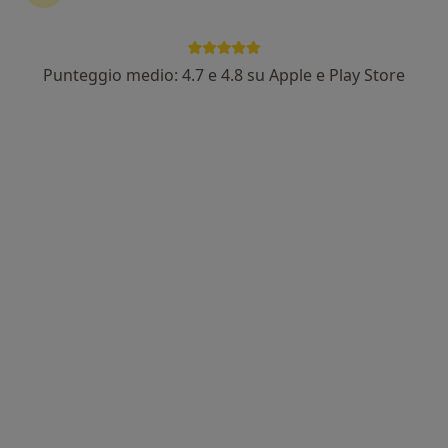
Punteggio medio: 4.7 e 4.8 su Apple e Play Store
Dott.ssa Chiara Marzo Maggio
Nutrizionista
43 recensioni
Indirizzo 1
Indirizzo 2
Online
Via Santa Chiara 2, Casarano
•
Mappa
Centro Diagnostico Città di Casarano
Analisi del microbiota intestinale
100 €
Questo dottore non ha ancora attivato le prenotazioni online presso questo indirizzo.
Chiedi di attivare le prenotazioni online