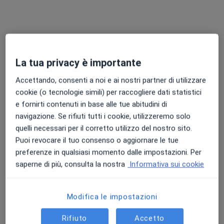
Chiedi di attivare le prenotazioni online
La tua privacy è importante
Accettando, consenti a noi e ai nostri partner di utilizzare
cookie (o tecnologie simili) per raccogliere dati statistici
e fornirti contenuti in base alle tue abitudini di
Dott.ssa Ilenia Petrachi
navigazione. Se rifiuti tutti i cookie, utilizzeremo solo
·
Altro
quelli necessari per il corretto utilizzo del nostro sito.
Psicologa, Psicoterapeuta
Puoi revocare il tuo consenso o aggiornare le tue
176 recensioni
preferenze in qualsiasi momento dalle impostazioni. Per
Via Alcide de Gasperi 31, Sannicola
•
Mappa
saperne di più, consulta la nostra
Informativa sui cookie
Studio di Psicologia e Psicoterapia
Colloquio psicologico
da 70 €
Modifica le impostazioni
Questo dottore non ha ancora attivato le prenotazioni online presso questo indirizzo.
Rifiuto
Accetto
Chiedi di attivare le prenotazioni online