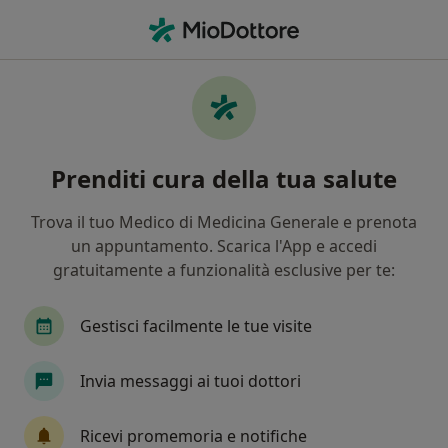
Men
Obesità • Casarano, LE
Filters
• 1
Mappa
Specialisti in trattamento Obesità a
Prenditi cura della tua salute
Casarano
In che modo ordiniamo i risultati
Trova il tuo Medico di Medicina Generale e prenota
un appuntamento. Scarica l'App e accedi
gratuitamente a funzionalità esclusive per te:
Che specializzazione stai cercando?
Nutrizionista
Psicologo
Internista
Al
Gestisci facilmente le tue visite
Invia messaggi ai tuoi dottori
Ricevi promemoria e notifiche